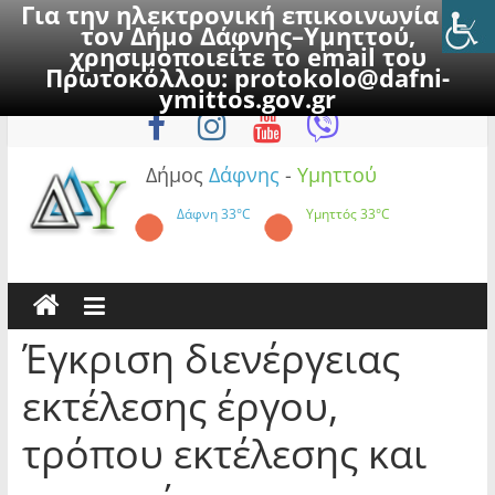
Για την ηλεκτρονική επικοινωνία με
τον Δήμο Δάφνης–Υμηττού,
χρησιμοποιείτε το email του
Πρωτοκόλλου:
protokolo@dafni-
Skip
Κυριακή, 9 Αυγούστου 2026
ymittos.gov.gr
to
content
Δήμος
Δάφνης
-
Υμηττού
Δάφνη
33°C
Υμηττός
33°C
Έγκριση διενέργειας
εκτέλεσης έργου,
τρόπου εκτέλεσης και