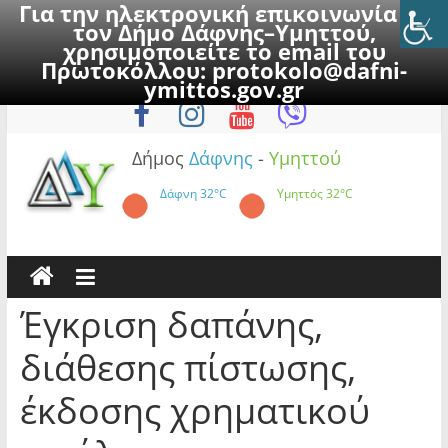
Για την ηλεκτρονική επικοινωνία με
τον Δήμο Δάφνης–Υμηττού,
χρησιμοποιείτε το email του
Πρωτοκόλλου:
protokolo@dafni-
Skip
Κυριακή, 9 Αυγούστου 2026
ymittos.gov.gr
to
content
Δήμος
Δάφνης
-
Υμηττού
Δάφνη
32°C
Υμηττός
32°C
Έγκριση δαπάνης,
διάθεσης πίστωσης,
έκδοσης χρηματικού