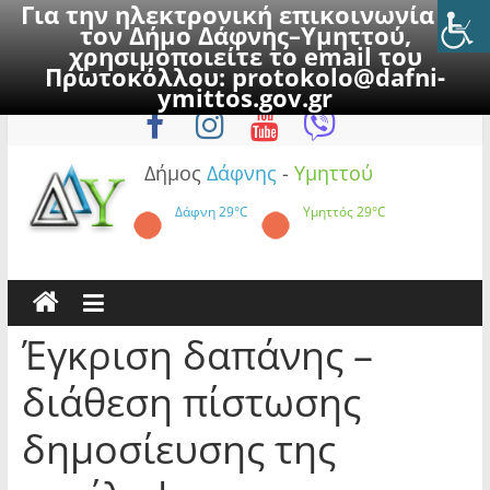
Για την ηλεκτρονική επικοινωνία με
τον Δήμο Δάφνης–Υμηττού,
χρησιμοποιείτε το email του
Πρωτοκόλλου:
protokolo@dafni-
Skip
Κυριακή, 9 Αυγούστου 2026
ymittos.gov.gr
to
content
Δήμος
Δάφνης
-
Υμηττού
Δάφνη
29°C
Υμηττός
29°C
Έγκριση δαπάνης –
διάθεση πίστωσης
δημοσίευσης της