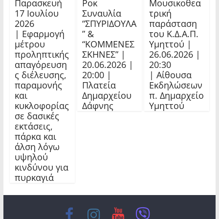
Παρασκευή
Ροκ
Μουσικοθεα
17 Ιουλίου
Συναυλία
τρική
2026
“ΣΠΥΡΙΔΟΥΛΑ
παράσταση
| Εφαρμογή
” &
του Κ.Δ.Α.Π.
μέτρου
“ΚΟΜΜΕΝΕΣ
Υμηττού |
προληπτικής
ΣΚΗΝΕΣ” |
26.06.2026 |
απαγόρευση
20.06.2026 |
20:30
ς διέλευσης,
20:00 |
| Αίθουσα
παραμονής
Πλατεία
Εκδηλώσεων
και
Δημαρχείου
π. Δημαρχείο
κυκλοφορίας
Δάφνης
Υμηττού
σε δασικές
εκτάσεις,
πάρκα και
άλση λόγω
υψηλού
κινδύνου για
πυρκαγιά