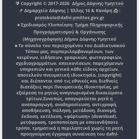
🔰 Copyright © 2017-2026
Δήμος Δάφνης-Υμηττού
📌 Δημαρχείο Δάφνης | Έλλης 16 & Κανάρη 📩 :
protokolo@dafni-ymittos.gov.gr
🔹Σχεδιασμός-Υλοποίηση:
Τμήμα Πληροφορικής
Προγραμματισμού & Οργάνωσης
(Μηχανογράφηση)
Δήμου Δάφνης-Υμηττού
🔸Το σύνολο του περιεχομένου του Διαδικτυακού
Τόπου μας, συμπεριλαμβανομένων, των
κειμένων, ειδήσεων, γραφικών, φωτογραφιών,
σχεδιαγραμμάτων, απεικονίσεων, παρεχόμενων
υπηρεσιών και γενικά κάθε είδους αρχείων,
αποτελούν πνευματική ιδιοκτησία, (copyright)
και διέπονται από τις εθνικές και διεθνείς
διατάξεις περί Πνευματικής Ιδιοκτησίας, με
εξαίρεση τα ρητώς αναγνωρισμένα δικαιώματα
τρίτων.
Συνεπώς, απαγορεύεται ρητά η
αναπαραγωγή, αναδημοσίευση, αντιγραφή,
αποθήκευση, πώληση, μετάδοση, διανομή,
έκδοση, εκτέλεση, «φόρτωση» (download),
μετάφραση, τροποποίηση με οποιονδήποτε
τρόπο, τμηματικά η περιληπτικά χωρίς τη ρητή
προηγούμενη έγγραφη συναίνεση του
dafni-