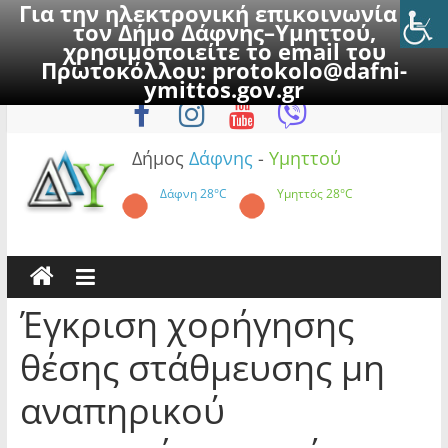
Για την ηλεκτρονική επικοινωνία με
τον Δήμο Δάφνης–Υμηττού,
χρησιμοποιείτε το email του
Πρωτοκόλλου:
protokolo@dafni-
Skip
Παρασκευή, 7 Αυγούστου 2026
ymittos.gov.gr
to
content
Δήμος
Δάφνης
-
Υμηττού
Δάφνη
28°C
Υμηττός
28°C
Έγκριση χορήγησης
θέσης στάθμευσης μη
αναπηρικού