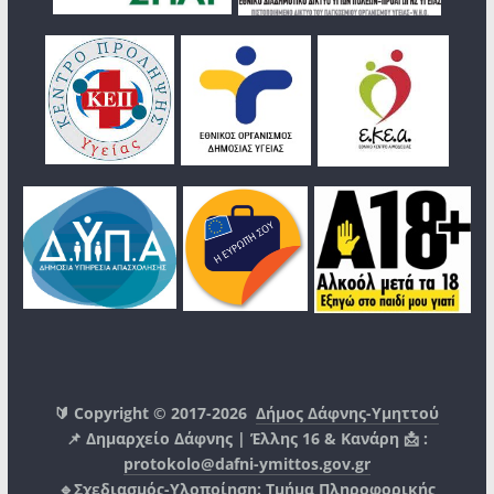
🔰 Copyright © 2017-2026
Δήμος Δάφνης-Υμηττού
📌 Δημαρχείο Δάφνης | Έλλης 16 & Κανάρη 📩 :
protokolo@dafni-ymittos.gov.gr
🔹Σχεδιασμός-Υλοποίηση:
Τμήμα Πληροφορικής