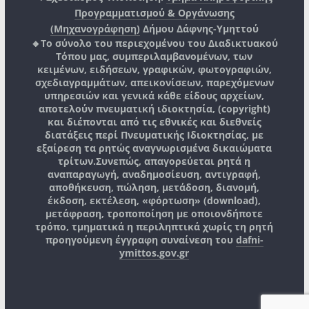
Προγραμματισμού & Οργάνωσης
(Μηχανογράφηση)
Δήμου Δάφνης-Υμηττού
🔸Το σύνολο του περιεχομένου του Διαδικτυακού
Τόπου μας, συμπεριλαμβανομένων, των
κειμένων, ειδήσεων, γραφικών, φωτογραφιών,
σχεδιαγραμμάτων, απεικονίσεων, παρεχόμενων
υπηρεσιών και γενικά κάθε είδους αρχείων,
αποτελούν πνευματική ιδιοκτησία, (copyright)
και διέπονται από τις εθνικές και διεθνείς
διατάξεις περί Πνευματικής Ιδιοκτησίας, με
εξαίρεση τα ρητώς αναγνωρισμένα δικαιώματα
τρίτων.
Συνεπώς, απαγορεύεται ρητά η
αναπαραγωγή, αναδημοσίευση, αντιγραφή,
αποθήκευση, πώληση, μετάδοση, διανομή,
έκδοση, εκτέλεση, «φόρτωση» (download),
μετάφραση, τροποποίηση με οποιονδήποτε
τρόπο, τμηματικά η περιληπτικά χωρίς τη ρητή
προηγούμενη έγγραφη συναίνεση του
dafni-
ymittos.gov.gr