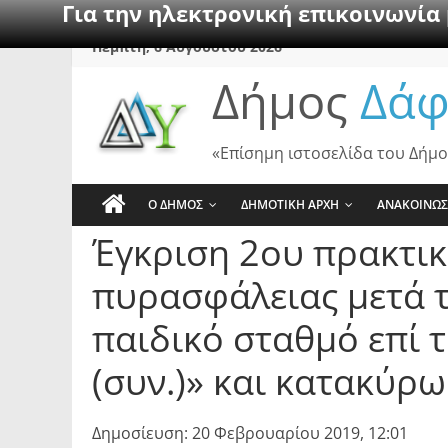
Για την ηλεκτρονική επικοινωνία
Skip
Πέμπτη, 6 Αυγούστου 2026
to
Δήμος
Δάφ
content
«Επίσημη ιστοσελίδα του Δήμο
Ο ΔΗΜΟΣ
ΔΗΜΟΤΙΚΗ ΑΡΧΗ
ΑΝΑΚΟΙΝΩΣ
Έγκριση 2ου πρακτι
πυρασφάλειας μετά 
παιδικό σταθμό επί 
(συν.)» και κατακύρ
Δημοσίευση: 20 Φεβρουαρίου 2019, 12:01