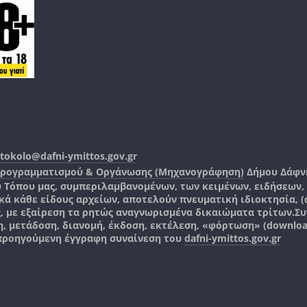
tokolo@dafni-ymittos.gov.gr
Προγραμματισμού & Οργάνωσης (Μηχανογράφηση)
Δήμου Δάφν
ύ Τόπου μας, συμπεριλαμβανομένων, των κειμένων, ειδήσεων
 κάθε είδους αρχείων, αποτελούν πνευματική ιδιοκτησία, (co
ς, με εξαίρεση τα ρητώς αναγνωρισμένα δικαιώματα τρίτων.
Συ
, μετάδοση, διανομή, έκδοση, εκτέλεση, «φόρτωση» (downlo
 προηγούμενη έγγραφη συναίνεση του
dafni-ymittos.gov.gr