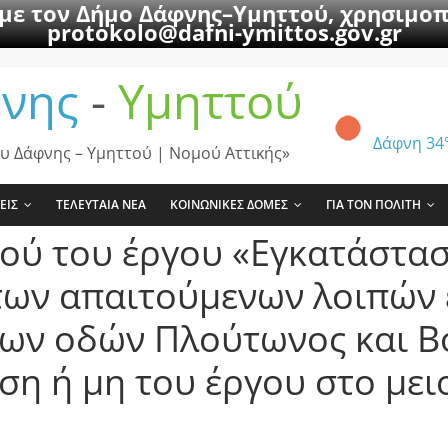
 με τον Δήμο Δάφνης–Υμηττού, χρησιμοπ
protokolo@dafni-ymittos.gov.gr
νης
-
Υμηττού
Δάφνη
34
υ Δάφνης – Υμηττού | Νομού Αττικής»
ΕΙΣ
ΤΕΛΕΥΤΑΙΑ ΝΕΑ
ΚΟΙΝΩΝΙΚΕΣ ΔΟΜΕΣ
ΓΙΑ ΤΟΝ ΠΟΛΙΤΗ
κού του έργου «Εγκατάστα
των απαιτούμενων λοιπών 
των οδών Πλούτωνος και Β
ωση ή μη του έργου στο με