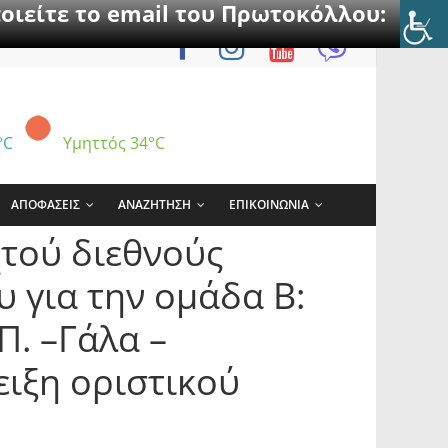
οιείτε το email του Πρωτοκόλλου:
°C
Υμηττός
34°C
ΑΠΟΦΑΣΕΙΣ
ΑΝΑΖΗΤΗΣΗ
ΕΠΙΚΟΙΝΩΝΙΑ
χτού διεθνούς
 για την ομάδα Β:
Π. –Γάλα –
ειξη οριστικού