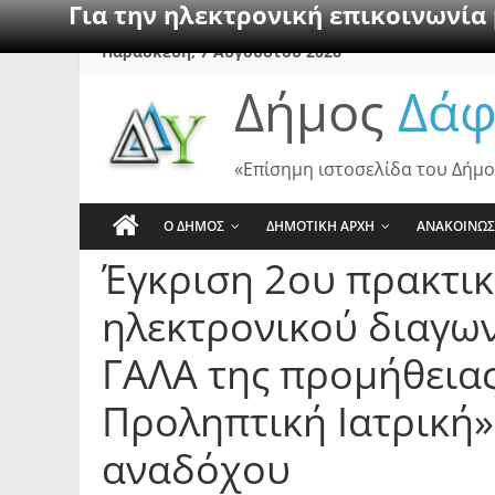
Για την ηλεκτρονική επικοινωνία
Skip
Παρασκευή, 7 Αυγούστου 2026
to
Δήμος
Δάφ
content
«Επίσημη ιστοσελίδα του Δήμο
Ο ΔΗΜΟΣ
ΔΗΜΟΤΙΚΗ ΑΡΧΗ
ΑΝΑΚΟΙΝΩΣ
Έγκριση 2ου πρακτικ
ηλεκτρονικού διαγων
ΓΑΛΑ της προμήθειας
Προληπτική Ιατρική»
αναδόχου