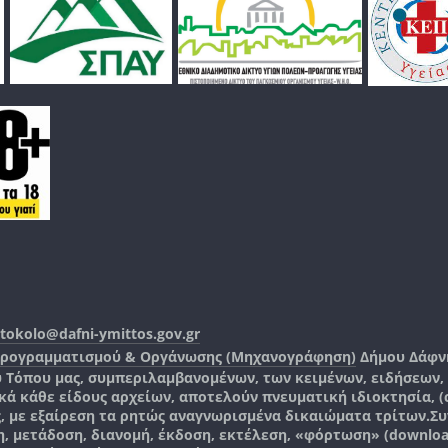
tokolo@dafni-ymittos.gov.gr
Προγραμματισμού & Οργάνωσης (Μηχανογράφηση)
Δήμου Δάφν
ύ Τόπου μας, συμπεριλαμβανομένων, των κειμένων, ειδήσεων
 κάθε είδους αρχείων, αποτελούν πνευματική ιδιοκτησία, (co
ς, με εξαίρεση τα ρητώς αναγνωρισμένα δικαιώματα τρίτων.
Συ
, μετάδοση, διανομή, έκδοση, εκτέλεση, «φόρτωση» (downlo