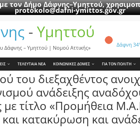
 με τον Δήμο Δάφνης–Υμηττού, χρησιμοπ
protokolo@dafni-ymittos.gov.gr
νης
-
Υμηττού
Δάφνη
34
υ Δάφνης – Υμηττού | Νομού Αττικής»
ΕΙΣ
ΤΕΛΕΥΤΑΙΑ ΝΕΑ
ΚΟΙΝΩΝΙΚΕΣ ΔΟΜΕΣ
ΓΙΑ ΤΟΝ ΠΟΛΙΤΗ
ού του διεξαχθέντος ανοι
ισμού ανάδειξης αναδόχου
 με τίτλο «Προμήθεια Μ.Α.
 και κατακύρωση και ανάδ