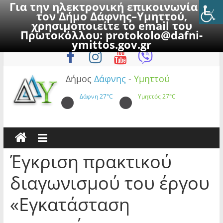
Για την ηλεκτρονική επικοινωνία με
τον Δήμο Δάφνης–Υμηττού,
χρησιμοποιείτε το email του
Πρωτοκόλλου:
protokolo@dafni-
Skip
Πέμπτη, 6 Αυγούστου 2026
ymittos.gov.gr
to
content
Δήμος
Δάφνης
-
Υμηττού
Δάφνη
27°C
Υμηττός
27°C
Έγκριση πρακτικού
διαγωνισμού του έργου
«Εγκατάσταση