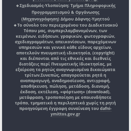
🔹Σχεδιασμός-Υλοποίηση:
Τμήμα Πληροφορικής
Προγραμματισμού & Οργάνωσης
(Μηχανογράφηση)
Δήμου Δάφνης-Υμηττού
🔸Το σύνολο του περιεχομένου του Διαδικτυακού
Τόπου μας, συμπεριλαμβανομένων, των
κειμένων, ειδήσεων, γραφικών, φωτογραφιών,
σχεδιαγραμμάτων, απεικονίσεων, παρεχόμενων
υπηρεσιών και γενικά κάθε είδους αρχείων,
αποτελούν πνευματική ιδιοκτησία, (copyright)
και διέπονται από τις εθνικές και διεθνείς
διατάξεις περί Πνευματικής Ιδιοκτησίας, με
εξαίρεση τα ρητώς αναγνωρισμένα δικαιώματα
τρίτων.
Συνεπώς, απαγορεύεται ρητά η
αναπαραγωγή, αναδημοσίευση, αντιγραφή,
αποθήκευση, πώληση, μετάδοση, διανομή,
έκδοση, εκτέλεση, «φόρτωση» (download),
μετάφραση, τροποποίηση με οποιονδήποτε
τρόπο, τμηματικά η περιληπτικά χωρίς τη ρητή
προηγούμενη έγγραφη συναίνεση του
dafni-
ymittos.gov.gr