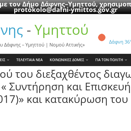
 με τον Δήμο Δάφνης–Υμηττού, χρησιμοπ
protokolo@dafni-ymittos.gov.gr
νης
-
Υμηττού
Δάφνη
36
υ Δάφνης – Υμηττού | Νομού Αττικής»
ΕΙΣ
ΤΕΛΕΥΤΑΙΑ ΝΕΑ
ΚΟΙΝΩΝΙΚΕΣ ΔΟΜΕΣ
ΓΙΑ ΤΟΝ ΠΟΛΙΤΗ
ού του διεξαχθέντος διαγ
 « Συντήρηση και Επισκευ
017)» και κατακύρωση του