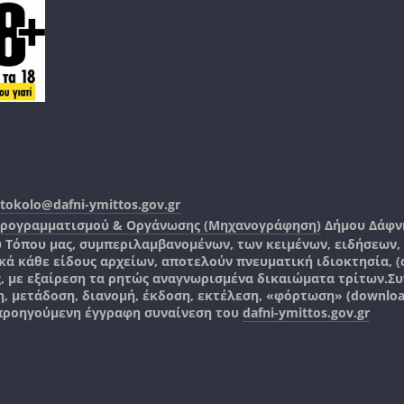
tokolo@dafni-ymittos.gov.gr
Προγραμματισμού & Οργάνωσης (Μηχανογράφηση)
Δήμου Δάφν
ύ Τόπου μας, συμπεριλαμβανομένων, των κειμένων, ειδήσεων
 κάθε είδους αρχείων, αποτελούν πνευματική ιδιοκτησία, (co
ς, με εξαίρεση τα ρητώς αναγνωρισμένα δικαιώματα τρίτων.
Συ
, μετάδοση, διανομή, έκδοση, εκτέλεση, «φόρτωση» (downlo
 προηγούμενη έγγραφη συναίνεση του
dafni-ymittos.gov.gr