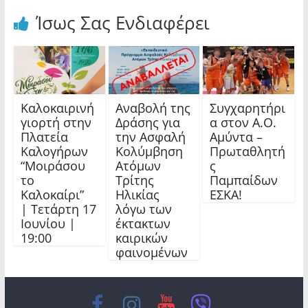
Ίσως Σας Ενδιαφέρει
Καλοκαιρινή
Αναβολή της
Συγχαρητήρι
γιορτή στην
Δράσης για
α στον Α.Ο.
Πλατεία
την Ασφαλή
Αμύντα –
Καλογήρων
Κολύμβηση
Πρωταθλητή
“Μοιράσου
Ατόμων
ς
το
Τρίτης
Παμπαίδων
Καλοκαίρι”
Ηλικίας
ΕΣΚΑ!
| Τετάρτη 17
λόγω των
Ιουνίου |
έκτακτων
19:00
καιρικών
φαινομένων