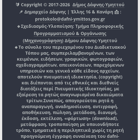
🔰 Copyright © 2017-2026
Δήμος Δάφνης-Υμηττού
📌 Δημαρχείο Δάφνης | Έλλης 16 & Κανάρη 📩 :
protokolo@dafni-ymittos.gov.gr
🔹Σχεδιασμός-Υλοποίηση:
Τμήμα Πληροφορικής
Προγραμματισμού & Οργάνωσης
(Μηχανογράφηση)
Δήμου Δάφνης-Υμηττού
🔸Το σύνολο του περιεχομένου του Διαδικτυακού
Τόπου μας, συμπεριλαμβανομένων, των
κειμένων, ειδήσεων, γραφικών, φωτογραφιών,
σχεδιαγραμμάτων, απεικονίσεων, παρεχόμενων
υπηρεσιών και γενικά κάθε είδους αρχείων,
αποτελούν πνευματική ιδιοκτησία, (copyright)
και διέπονται από τις εθνικές και διεθνείς
διατάξεις περί Πνευματικής Ιδιοκτησίας, με
εξαίρεση τα ρητώς αναγνωρισμένα δικαιώματα
τρίτων.
Συνεπώς, απαγορεύεται ρητά η
αναπαραγωγή, αναδημοσίευση, αντιγραφή,
αποθήκευση, πώληση, μετάδοση, διανομή,
έκδοση, εκτέλεση, «φόρτωση» (download),
μετάφραση, τροποποίηση με οποιονδήποτε
τρόπο, τμηματικά η περιληπτικά χωρίς τη ρητή
προηγούμενη έγγραφη συναίνεση του
dafni-