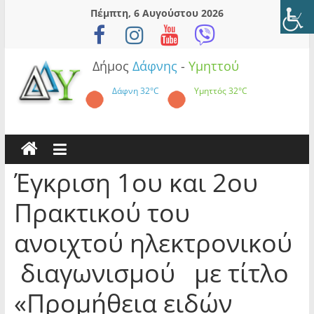
Skip
Πέμπτη, 6 Αυγούστου 2026
to
content
Δήμος
Δάφνης
-
Υμηττού
Δάφνη
32°C
Υμηττός
32°C
Έγκριση 1ου και 2ου
Πρακτικού του
ανοιχτού ηλεκτρονικού
διαγωνισμού με τίτλο
«Προμήθεια ειδών