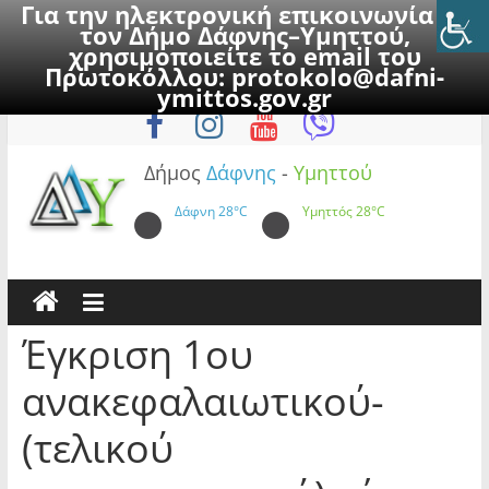
Για την ηλεκτρονική επικοινωνία με
τον Δήμο Δάφνης–Υμηττού,
χρησιμοποιείτε το email του
Πρωτοκόλλου:
protokolo@dafni-
Skip
Πέμπτη, 6 Αυγούστου 2026
ymittos.gov.gr
to
content
Δήμος
Δάφνης
-
Υμηττού
Δάφνη
28°C
Υμηττός
28°C
Έγκριση 1ου
ανακεφαλαιωτικού-
(τελικού