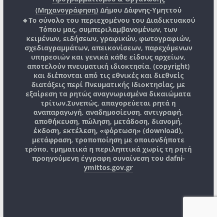
(Μηχανογράφηση)
Δήμου Δάφνης-Υμηττού
🔸Το σύνολο του περιεχομένου του Διαδικτυακού
Τόπου μας, συμπεριλαμβανομένων, των
κειμένων, ειδήσεων, γραφικών, φωτογραφιών,
σχεδιαγραμμάτων, απεικονίσεων, παρεχόμενων
υπηρεσιών και γενικά κάθε είδους αρχείων,
αποτελούν πνευματική ιδιοκτησία, (copyright)
και διέπονται από τις εθνικές και διεθνείς
διατάξεις περί Πνευματικής Ιδιοκτησίας, με
εξαίρεση τα ρητώς αναγνωρισμένα δικαιώματα
τρίτων.
Συνεπώς, απαγορεύεται ρητά η
αναπαραγωγή, αναδημοσίευση, αντιγραφή,
αποθήκευση, πώληση, μετάδοση, διανομή,
έκδοση, εκτέλεση, «φόρτωση» (download),
μετάφραση, τροποποίηση με οποιονδήποτε
τρόπο, τμηματικά η περιληπτικά χωρίς τη ρητή
προηγούμενη έγγραφη συναίνεση του
dafni-
ymittos.gov.gr