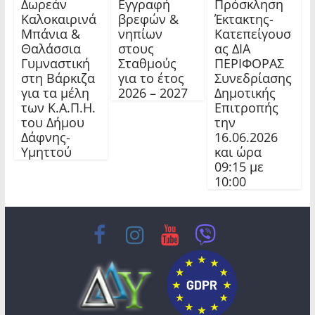
Δωρεάν
Εγγραφή
Πρόσκληση
Καλοκαιρινά
βρεφών &
Έκτακτης-
Μπάνια &
νηπίων
Κατεπείγουσ
Θαλάσσια
στους
ας ΔΙΑ
Γυμναστική
Σταθμούς
ΠΕΡΙΦΟΡΑΣ
στη Βάρκιζα
για το έτος
Συνεδρίασης
για τα μέλη
2026 – 2027
Δημοτικής
των Κ.Α.Π.Η.
Επιτροπής
του Δήμου
την
Δάφνης-
16.06.2026
Υμηττού
και ώρα
09:15 με
10:00