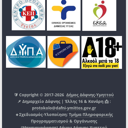
🔰 Copyright © 2017-2026
Δήμος Δάφνης-Υμηττού
📌 Δημαρχείο Δάφνης | Έλλης 16 & Κανάρη 📩 :
protokolo@dafni-ymittos.gov.gr
🔹Σχεδιασμός-Υλοποίηση:
Τμήμα Πληροφορικής
Προγραμματισμού & Οργάνωσης
(Μηχανογράφηση)
Δήμου Δάφνης-Υμηττού