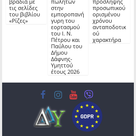
βραδιά με
πωλητών
πρόσληψης
τις σελίδες
στην
προσωπικού
του βιβλίου
εμποροπανή
ορισμένου
«Ρίζες»
γυρη του
χρόνου
εορτασμού
ανταποδοτικ
του Ι. Ν.
ού
Πέτρου και
χαρακτήρα
Παύλου του
Δήμου
Δάφνης-
Υμηττού
έτους 2026