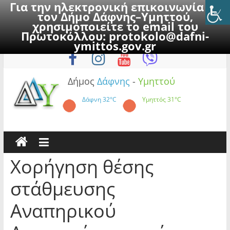
Για την ηλεκτρονική επικοινωνία με
τον Δήμο Δάφνης–Υμηττού,
χρησιμοποιείτε το email του
Πρωτοκόλλου:
protokolo@dafni-
Skip
Παρασκευή, 7 Αυγούστου 2026
ymittos.gov.gr
to
content
Δήμος
Δάφνης
-
Υμηττού
Δάφνη
32°C
Υμηττός
31°C
Χορήγηση θέσης
στάθμευσης
Αναπηρικού