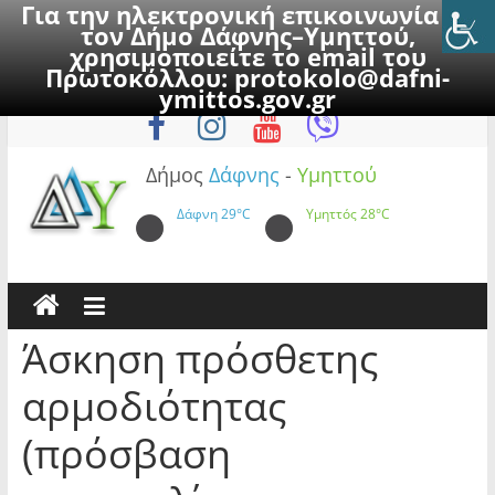
Για την ηλεκτρονική επικοινωνία με
τον Δήμο Δάφνης–Υμηττού,
χρησιμοποιείτε το email του
Πρωτοκόλλου:
protokolo@dafni-
Skip
Δευτέρα, 10 Αυγούστου 2026
ymittos.gov.gr
to
content
Δήμος
Δάφνης
-
Υμηττού
Δάφνη
29°C
Υμηττός
28°C
Άσκηση πρόσθετης
αρμοδιότητας
(πρόσβαση