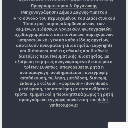
Προγραμματισμού & Οργάνωσης
(Μηχανογράφηση)
Δήμου Δάφνης-Υμηττού
🔸Το σύνολο του περιεχομένου του Διαδικτυακού
Τόπου μας, συμπεριλαμβανομένων, των
κειμένων, ειδήσεων, γραφικών, φωτογραφιών,
σχεδιαγραμμάτων, απεικονίσεων, παρεχόμενων
υπηρεσιών και γενικά κάθε είδους αρχείων,
αποτελούν πνευματική ιδιοκτησία, (copyright)
και διέπονται από τις εθνικές και διεθνείς
διατάξεις περί Πνευματικής Ιδιοκτησίας, με
εξαίρεση τα ρητώς αναγνωρισμένα δικαιώματα
τρίτων.
Συνεπώς, απαγορεύεται ρητά η
αναπαραγωγή, αναδημοσίευση, αντιγραφή,
αποθήκευση, πώληση, μετάδοση, διανομή,
έκδοση, εκτέλεση, «φόρτωση» (download),
μετάφραση, τροποποίηση με οποιονδήποτε
τρόπο, τμηματικά η περιληπτικά χωρίς τη ρητή
προηγούμενη έγγραφη συναίνεση του
dafni-
ymittos.gov.gr