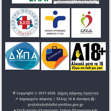
🔰 Copyright © 2017-2026
Δήμος Δάφνης-Υμηττού
📌 Δημαρχείο Δάφνης | Έλλης 16 & Κανάρη 📩 :
protokolo@dafni-ymittos.gov.gr
🔹Σχεδιασμός-Υλοποίηση:
Τμήμα Πληροφορικής