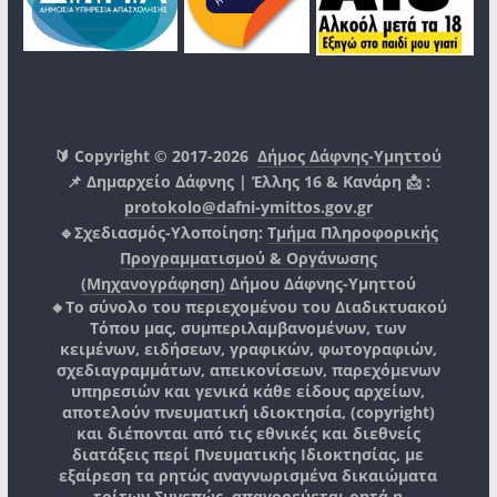
🔰 Copyright © 2017-2026
Δήμος Δάφνης-Υμηττού
📌 Δημαρχείο Δάφνης | Έλλης 16 & Κανάρη 📩 :
protokolo@dafni-ymittos.gov.gr
🔹Σχεδιασμός-Υλοποίηση:
Τμήμα Πληροφορικής
Προγραμματισμού & Οργάνωσης
(Μηχανογράφηση)
Δήμου Δάφνης-Υμηττού
🔸Το σύνολο του περιεχομένου του Διαδικτυακού
Τόπου μας, συμπεριλαμβανομένων, των
κειμένων, ειδήσεων, γραφικών, φωτογραφιών,
σχεδιαγραμμάτων, απεικονίσεων, παρεχόμενων
υπηρεσιών και γενικά κάθε είδους αρχείων,
αποτελούν πνευματική ιδιοκτησία, (copyright)
και διέπονται από τις εθνικές και διεθνείς
διατάξεις περί Πνευματικής Ιδιοκτησίας, με
εξαίρεση τα ρητώς αναγνωρισμένα δικαιώματα
τρίτων.
Συνεπώς, απαγορεύεται ρητά η