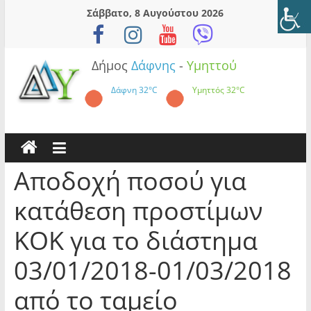
Skip
Σάββατο, 8 Αυγούστου 2026
to
content
Δήμος
Δάφνης
-
Υμηττού
Δάφνη
32°C
Υμηττός
32°C
Αποδοχή ποσού για
κατάθεση προστίμων
ΚΟΚ για το διάστημα
03/01/2018-01/03/2018
από το ταμείο