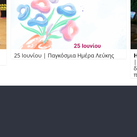
25 Ιουνίου | Παγκόσμια Ημέρα Λεύκης

|
δ
π