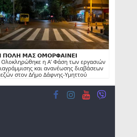
 𝝥𝝤𝝠𝝜 𝝡𝝖𝝨 𝝤𝝡𝝤𝝦𝝫𝝖𝝞𝝢𝝚𝝞
 Ολοκληρώθηκε η Α’ Φάση των εργασιών
ιαγράμμισης και ανανέωσης διαβάσεων
εζών στον Δήμο Δάφνης-Υμηττού