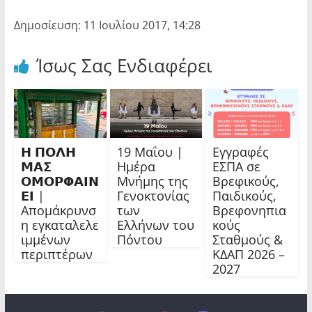
Δημοσίευση: 11 Ιουλίου 2017, 14:28
Ίσως Σας Ενδιαφέρει
𝝜 𝝥𝝤𝝠𝝜
19 Μαΐου |
Εγγραφές
𝝡𝝖𝝨
Ημέρα
ΕΣΠΑ σε
𝝤𝝡𝝤𝝦𝝫𝝖𝝞𝝢
Μνήμης της
Βρεφικούς,
𝝚𝝞 |
Γενοκτονίας
Παιδικούς,
Απομάκρυνσ
των
Βρεφονηπια
η εγκαταλελε
Ελλήνων του
κούς
ιμμένων
Πόντου
Σταθμούς &
περιπτέρων
ΚΔΑΠ 2026 –
2027