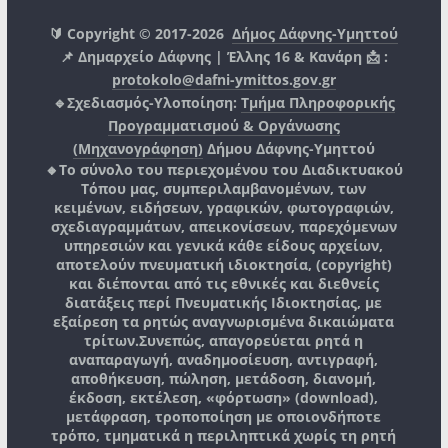
🔰 Copyright © 2017-2026
Δήμος Δάφνης-Υμηττού
📌 Δημαρχείο Δάφνης | Έλλης 16 & Κανάρη 📩 :
protokolo@dafni-ymittos.gov.gr
🔹Σχεδιασμός-Υλοποίηση:
Τμήμα Πληροφορικής
Προγραμματισμού & Οργάνωσης
(Μηχανογράφηση)
Δήμου Δάφνης-Υμηττού
🔸Το σύνολο του περιεχομένου του Διαδικτυακού
Τόπου μας, συμπεριλαμβανομένων, των
κειμένων, ειδήσεων, γραφικών, φωτογραφιών,
σχεδιαγραμμάτων, απεικονίσεων, παρεχόμενων
υπηρεσιών και γενικά κάθε είδους αρχείων,
αποτελούν πνευματική ιδιοκτησία, (copyright)
και διέπονται από τις εθνικές και διεθνείς
διατάξεις περί Πνευματικής Ιδιοκτησίας, με
εξαίρεση τα ρητώς αναγνωρισμένα δικαιώματα
τρίτων.
Συνεπώς, απαγορεύεται ρητά η
αναπαραγωγή, αναδημοσίευση, αντιγραφή,
αποθήκευση, πώληση, μετάδοση, διανομή,
έκδοση, εκτέλεση, «φόρτωση» (download),
μετάφραση, τροποποίηση με οποιονδήποτε
τρόπο, τμηματικά η περιληπτικά χωρίς τη ρητή