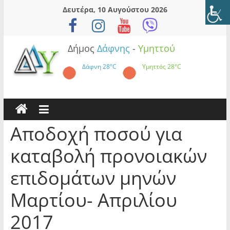
Skip
Δευτέρα, 10 Αυγούστου 2026
to
content
Δήμος
Δάφνης
-
Υμηττού
Δάφνη
28°C
Υμηττός
28°C
Αποδοχή ποσού για
καταβολή προνοιακών
επιδομάτων μηνών
Μαρτίου- Απριλίου
2017