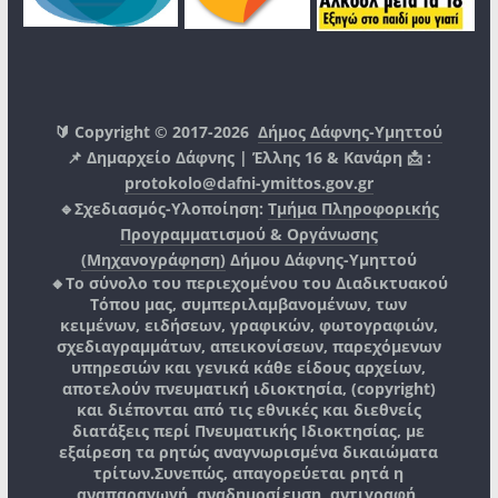
🔰 Copyright © 2017-2026
Δήμος Δάφνης-Υμηττού
📌 Δημαρχείο Δάφνης | Έλλης 16 & Κανάρη 📩 :
protokolo@dafni-ymittos.gov.gr
🔹Σχεδιασμός-Υλοποίηση:
Τμήμα Πληροφορικής
Προγραμματισμού & Οργάνωσης
(Μηχανογράφηση)
Δήμου Δάφνης-Υμηττού
🔸Το σύνολο του περιεχομένου του Διαδικτυακού
Τόπου μας, συμπεριλαμβανομένων, των
κειμένων, ειδήσεων, γραφικών, φωτογραφιών,
σχεδιαγραμμάτων, απεικονίσεων, παρεχόμενων
υπηρεσιών και γενικά κάθε είδους αρχείων,
αποτελούν πνευματική ιδιοκτησία, (copyright)
και διέπονται από τις εθνικές και διεθνείς
διατάξεις περί Πνευματικής Ιδιοκτησίας, με
εξαίρεση τα ρητώς αναγνωρισμένα δικαιώματα
τρίτων.
Συνεπώς, απαγορεύεται ρητά η
αναπαραγωγή, αναδημοσίευση, αντιγραφή,