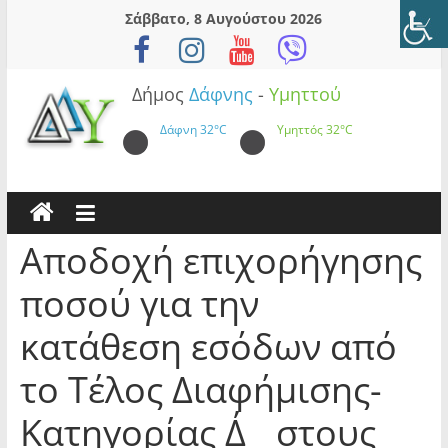
Skip
Σάββατο, 8 Αυγούστου 2026
to
content
Δήμος
Δάφνης
-
Υμηττού
Δάφνη
32°C
Υμηττός
32°C
Αποδοχή επιχορήγησης
ποσού για την
κατάθεση εσόδων από
το Τέλος Διαφήμισης-
Κατηγορίας Δ΄ στους