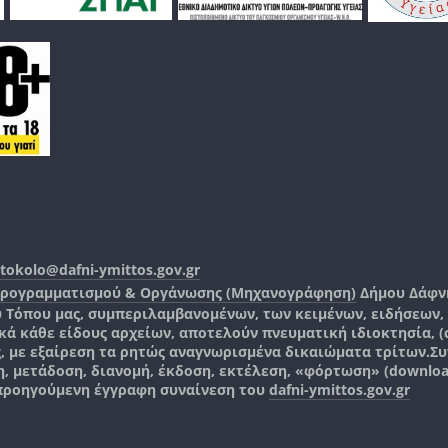
tokolo@dafni-ymittos.gov.gr
Προγραμματισμού & Οργάνωσης (Μηχανογράφηση)
Δήμου Δάφν
ύ Τόπου μας, συμπεριλαμβανομένων, των κειμένων, ειδήσεων
 κάθε είδους αρχείων, αποτελούν πνευματική ιδιοκτησία, (co
ς, με εξαίρεση τα ρητώς αναγνωρισμένα δικαιώματα τρίτων.
Συ
, μετάδοση, διανομή, έκδοση, εκτέλεση, «φόρτωση» (downlo
 προηγούμενη έγγραφη συναίνεση του
dafni-ymittos.gov.gr