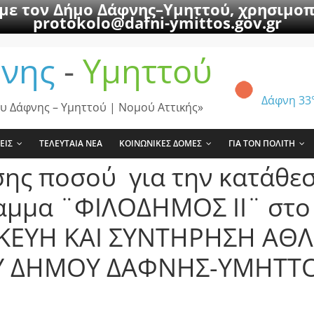
 με τον Δήμο Δάφνης–Υμηττού, χρησιμοπ
protokolo@dafni-ymittos.gov.gr
νης
-
Υμηττού
Δάφνη
33
υ Δάφνης – Υμηττού | Νομού Αττικής»
ΕΙΣ
ΤΕΛΕΥΤΑΙΑ ΝΕΑ
ΚΟΙΝΩΝΙΚΕΣ ΔΟΜΕΣ
ΓΙΑ ΤΟΝ ΠΟΛΙΤΗ
ης ποσού για την κατάθε
αμμα ¨ΦΙΛΟΔΗΜΟΣ ΙΙ¨ στο
ΙΣΚΕΥΗ ΚΑΙ ΣΥΝΤΗΡΗΣΗ ΑΘ
Υ ΔΗΜΟΥ ΔΑΦΝΗΣ-ΥΜΗΤΤ