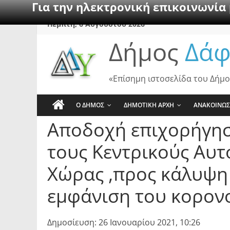
Για την ηλεκτρονική επικοινωνία
Skip
Πέμπτη, 6 Αυγούστου 2026
to
Δήμος
Δάφ
content
«Επίσημη ιστοσελίδα του Δήμο
Ο ΔΗΜΟΣ
ΔΗΜΟΤΙΚΗ ΑΡΧΗ
ΑΝΑΚΟΙΝΩΣ
Αποδοχή επιχορήγησ
τους Κεντρικούς Αυτ
Χώρας ,προς κάλυψη
εμφάνιση του κορον
Δημοσίευση: 26 Ιανουαρίου 2021, 10:26