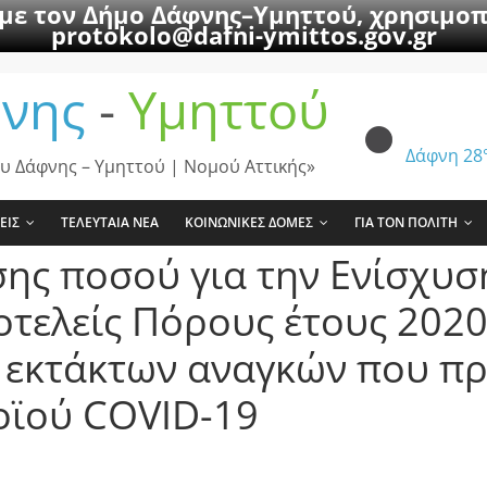
 με τον Δήμο Δάφνης–Υμηττού, χρησιμοπ
protokolo@dafni-ymittos.gov.gr
νης
-
Υμηττού
Δάφνη
28
υ Δάφνης – Υμηττού | Νομού Αττικής»
ΕΙΣ
ΤΕΛΕΥΤΑΙΑ ΝΕΑ
ΚΟΙΝΩΝΙΚΕΣ ΔΟΜΕΣ
ΓΙΑ ΤΟΝ ΠΟΛΙΤΗ
ης ποσού για την Ενίσχυσ
οτελείς Πόρους έτους 2020
 εκτάκτων αναγκών που π
οϊού COVID-19