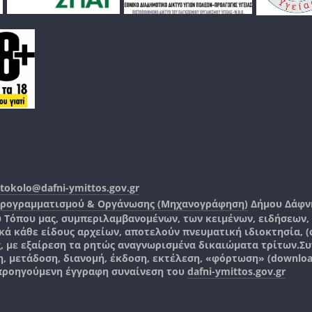
tokolo@dafni-ymittos.gov.gr
Προγραμματισμού & Οργάνωσης (Μηχανογράφηση)
Δήμου Δάφν
ύ Τόπου μας, συμπεριλαμβανομένων, των κειμένων, ειδήσεων
 κάθε είδους αρχείων, αποτελούν πνευματική ιδιοκτησία, (co
ς, με εξαίρεση τα ρητώς αναγνωρισμένα δικαιώματα τρίτων.
Συ
, μετάδοση, διανομή, έκδοση, εκτέλεση, «φόρτωση» (downlo
 προηγούμενη έγγραφη συναίνεση του
dafni-ymittos.gov.gr