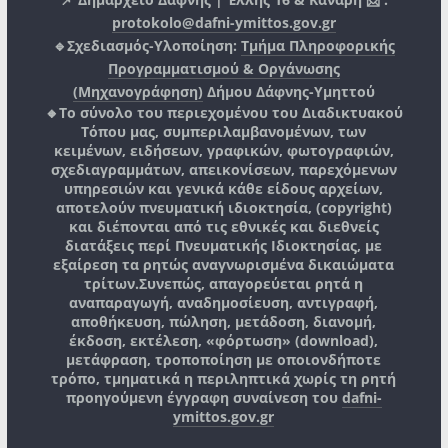
protokolo@dafni-ymittos.gov.gr
🔹Σχεδιασμός-Υλοποίηση:
Τμήμα Πληροφορικής
Προγραμματισμού & Οργάνωσης
(Μηχανογράφηση)
Δήμου Δάφνης-Υμηττού
🔸Το σύνολο του περιεχομένου του Διαδικτυακού
Τόπου μας, συμπεριλαμβανομένων, των
κειμένων, ειδήσεων, γραφικών, φωτογραφιών,
σχεδιαγραμμάτων, απεικονίσεων, παρεχόμενων
υπηρεσιών και γενικά κάθε είδους αρχείων,
αποτελούν πνευματική ιδιοκτησία, (copyright)
και διέπονται από τις εθνικές και διεθνείς
διατάξεις περί Πνευματικής Ιδιοκτησίας, με
εξαίρεση τα ρητώς αναγνωρισμένα δικαιώματα
τρίτων.
Συνεπώς, απαγορεύεται ρητά η
αναπαραγωγή, αναδημοσίευση, αντιγραφή,
αποθήκευση, πώληση, μετάδοση, διανομή,
έκδοση, εκτέλεση, «φόρτωση» (download),
μετάφραση, τροποποίηση με οποιονδήποτε
τρόπο, τμηματικά η περιληπτικά χωρίς τη ρητή
προηγούμενη έγγραφη συναίνεση του
dafni-
ymittos.gov.gr