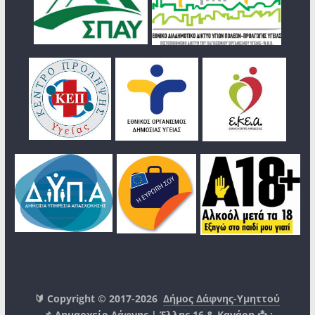
🔰 Copyright © 2017-2026
Δήμος Δάφνης-Υμηττού
📌 Δημαρχείο Δάφνης | Έλλης 16 & Κανάρη 📩 :