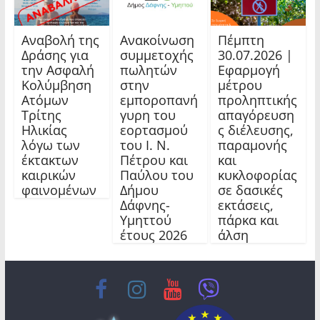
Αναβολή της
Ανακοίνωση
Πέμπτη
Δράσης για
συμμετοχής
30.07.2026 |
την Ασφαλή
πωλητών
Εφαρμογή
Κολύμβηση
στην
μέτρου
Ατόμων
εμποροπανή
προληπτικής
Τρίτης
γυρη του
απαγόρευση
Ηλικίας
εορτασμού
ς διέλευσης,
λόγω των
του Ι. Ν.
παραμονής
έκτακτων
Πέτρου και
και
καιρικών
Παύλου του
κυκλοφορίας
φαινομένων
Δήμου
σε δασικές
Δάφνης-
εκτάσεις,
Υμηττού
πάρκα και
έτους 2026
άλση