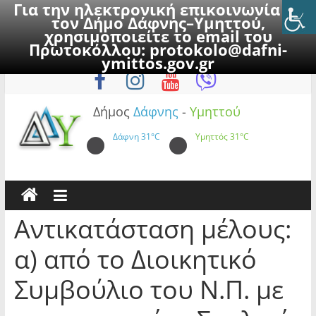
Για την ηλεκτρονική επικοινωνία με
τον Δήμο Δάφνης–Υμηττού,
χρησιμοποιείτε το email του
Πρωτοκόλλου:
protokolo@dafni-
Skip
Σάββατο, 8 Αυγούστου 2026
ymittos.gov.gr
to
content
Δήμος
Δάφνης
-
Υμηττού
Δάφνη
31°C
Υμηττός
31°C
Αντικατάσταση μέλους:
α) από το Διοικητικό
Συμβούλιο του Ν.Π. με