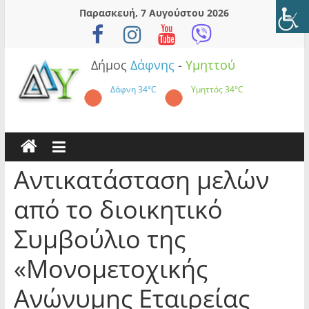
Skip
Παρασκευή, 7 Αυγούστου 2026
to
content
Δήμος
Δάφνης
-
Υμηττού
Δάφνη
34°C
Υμηττός
34°C
Αντικατάσταση μελών
από το διοικητικό
Συμβούλιο της
«Μονομετοχικής
Ανώνυμης Εταιρείας