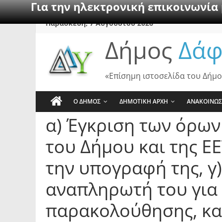
Για την ηλεκτρονική επικοινωνία
Skip
Παρασκευή, 7 Αυγούστου 2026
to
Δήμος
Δάφ
content
«Επίσημη ιστοσελίδα του Δήμο
Ο ΔΗΜΟΣ
ΔΗΜΟΤΙΚΗ ΑΡΧΗ
ΑΝΑΚΟΙΝΩΣ
α) Έγκριση των όρω
του Δήμου και της Ε
την υπογραφή της, γ
αναπληρωτή του για 
παρακολούθησης, και