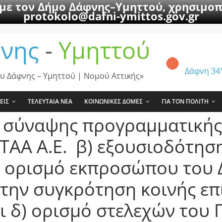
 με τον Δήμο Δάφνης–Υμηττού, χρησιμοπ
protokolo@dafni-ymittos.gov.gr
νης
-
Υμηττού
Δάφνη
34
υ Δάφνης – Υμηττού | Νομού Αττικής»
ΕΙΣ
ΤΕΛΕΥΤΑΙΑ ΝΕΑ
ΚΟΙΝΩΝΙΚΕΣ ΔΟΜΕΣ
ΓΙΑ ΤΟΝ ΠΟΛΙΤΗ
ν σύναψης προγραμματική
ΕΤΑΑ Α.Ε. β) εξουσιοδότησ
) ορισμό εκπροσώπου του 
την συγκρότηση κοινής ε
 δ) ορισμό στελεχών του 