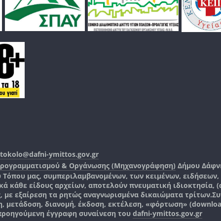
tokolo@dafni-ymittos.gov.gr
Προγραμματισμού & Οργάνωσης (Μηχανογράφηση)
Δήμου Δάφν
ύ Τόπου μας, συμπεριλαμβανομένων, των κειμένων, ειδήσεων
 κάθε είδους αρχείων, αποτελούν πνευματική ιδιοκτησία, (co
ς, με εξαίρεση τα ρητώς αναγνωρισμένα δικαιώματα τρίτων.
Συ
, μετάδοση, διανομή, έκδοση, εκτέλεση, «φόρτωση» (downlo
 προηγούμενη έγγραφη συναίνεση του
dafni-ymittos.gov.gr