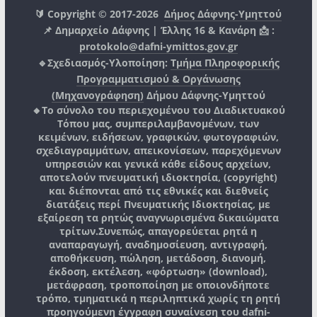
🔰 Copyright © 2017-2026
Δήμος Δάφνης-Υμηττού
📌 Δημαρχείο Δάφνης | Έλλης 16 & Κανάρη 📩 :
protokolo@dafni-ymittos.gov.gr
🔹Σχεδιασμός-Υλοποίηση:
Τμήμα Πληροφορικής
Προγραμματισμού & Οργάνωσης
(Μηχανογράφηση)
Δήμου Δάφνης-Υμηττού
🔸Το σύνολο του περιεχομένου του Διαδικτυακού
Τόπου μας, συμπεριλαμβανομένων, των
κειμένων, ειδήσεων, γραφικών, φωτογραφιών,
σχεδιαγραμμάτων, απεικονίσεων, παρεχόμενων
υπηρεσιών και γενικά κάθε είδους αρχείων,
αποτελούν πνευματική ιδιοκτησία, (copyright)
και διέπονται από τις εθνικές και διεθνείς
διατάξεις περί Πνευματικής Ιδιοκτησίας, με
εξαίρεση τα ρητώς αναγνωρισμένα δικαιώματα
τρίτων.
Συνεπώς, απαγορεύεται ρητά η
αναπαραγωγή, αναδημοσίευση, αντιγραφή,
αποθήκευση, πώληση, μετάδοση, διανομή,
έκδοση, εκτέλεση, «φόρτωση» (download),
μετάφραση, τροποποίηση με οποιονδήποτε
τρόπο, τμηματικά η περιληπτικά χωρίς τη ρητή
προηγούμενη έγγραφη συναίνεση του
dafni-