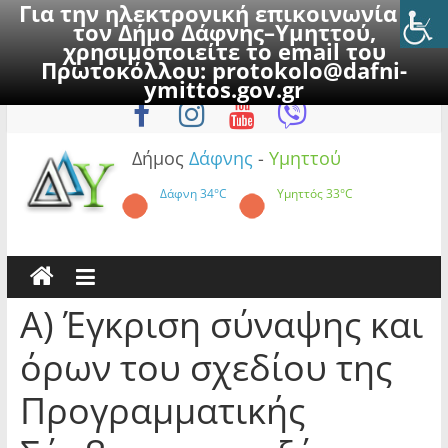
Για την ηλεκτρονική επικοινωνία με
τον Δήμο Δάφνης–Υμηττού,
χρησιμοποιείτε το email του
Πρωτοκόλλου:
protokolo@dafni-
Skip
Κυριακή, 9 Αυγούστου 2026
ymittos.gov.gr
to
content
Δήμος
Δάφνης
-
Υμηττού
Δάφνη
34°C
Υμηττός
33°C
Α) Έγκριση σύναψης και
όρων του σχεδίου της
Προγραμματικής