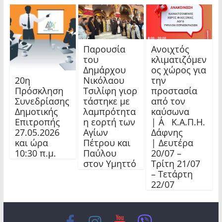
Παρουσία
Ανοιχτός
του
κλιματιζόμεν
Δημάρχου
ος χώρος για
20η
Νικόλαου
την
Πρόσκληση
Τσιλίφη γιορ
προστασία
Συνεδρίασης
τάστηκε με
από τον
Δημοτικής
λαμπρότητα
καύσωνα
Επιτροπής
η εορτή των
| Α΄ Κ.Α.Π.Η.
27.05.2026
Αγίων
Δάφνης
και ώρα
Πέτρου και
| Δευτέρα
10:30 π.μ.
Παύλου
20/07 –
στον Υμηττό
Τρίτη 21/07
– Τετάρτη
22/07