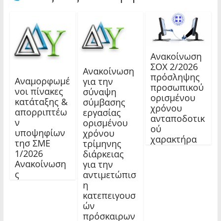
Ανακοίνωση
ΣΟΧ 2/2026
Ανακοίνωση
πρόσληψης
Αναμορφωμέ
για την
προσωπικού
νοι πίνακες
σύναψη
ορισμένου
κατάταξης &
σύμβασης
χρόνου
απορριπτέω
εργασίας
ανταποδοτικ
ν
ορισμένου
ού
υποψηφίων
χρόνου
χαρακτήρα
τησ ΣΜΕ
τρίμηνης
1/2026
διάρκειας
Ανακοίνωση
για την
ς
αντιμετώπισ
η
κατεπειγουσ
ών
πρόσκαιρων