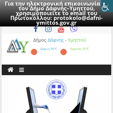
Για την ηλεκτρονική επικοινωνία με
τον Δήμο Δάφνης–Υμηττού,
χρησιμοποιείτε το email του
Πρωτοκόλλου:
protokolo@dafni-
Skip
Σάββατο, 8 Αυγούστου 2026
ymittos.gov.gr
to
content
Δήμος
Δάφνης
-
Υμηττού
Δάφνη
36°C
Υμηττός
35°C