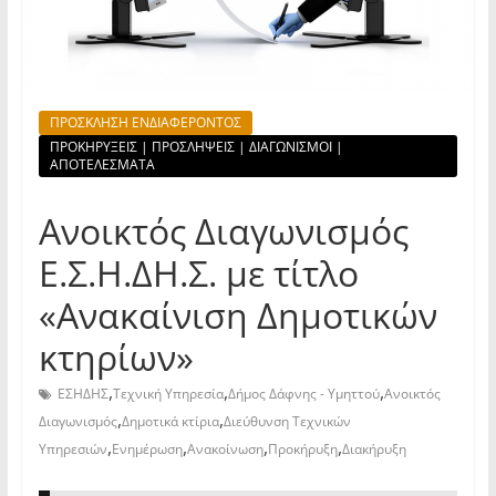
ΠΡΟΣΚΛΗΣΗ ΕΝΔΙΑΦΕΡΟΝΤΟΣ
ΠΡΟΚΗΡΥΞΕΙΣ | ΠΡΟΣΛΗΨΕΙΣ | ΔΙΑΓΩΝΙΣΜΟΙ |
ΑΠΟΤΕΛΕΣΜΑΤΑ
Ανοικτός Διαγωνισμός
Ε.Σ.Η.ΔΗ.Σ. με τίτλο
«Ανακαίνιση Δημοτικών
κτηρίων»
,
,
,
ΕΣΗΔΗΣ
Τεχνική Υπηρεσία
Δήμος Δάφνης - Υμηττού
Ανοικτός
,
,
Διαγωνισμός
Δημοτικά κτίρια
Διεύθυνση Τεχνικών
,
,
,
,
Υπηρεσιών
Ενημέρωση
Ανακοίνωση
Προκήρυξη
Διακήρυξη