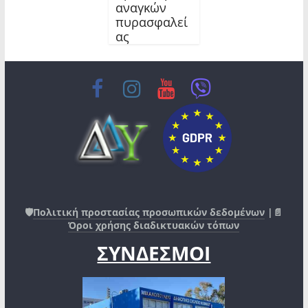
αναγκών
πυρασφαλεί
ας
🛡️
Πολιτική προστασίας προσωπικών δεδομένων
|📄
Όροι χρήσης διαδικτυακών τόπων
ΣΥΝΔΕΣΜΟΙ