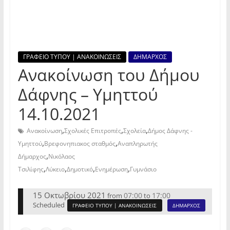
ΓΡΑΦΕΙΟ ΤΥΠΟΥ | ΑΝΑΚΟΙΝΩΣΕΙΣ
ΔΗΜΑΡΧΟΣ
Ανακοίνωση του Δήμου
Δάφνης – Υμηττού
14.10.2021
,
,
,
Ανακοίνωση
Σχολικές Επιτροπές
Σχολεία
Δήμος Δάφνης -
,
,
Υμηττού
Βρεφονηπιακος σταθμός
Αναπληρωτής
,
Δήμαρχος
Νικόλαος
,
,
,
,
Τσιλίφης
Λύκειο
Δημοτικό
Ενημέρωση
Γυμνάσιο
15 Οκτωβρίου 2021
07:00
17:00
from
to
Scheduled
ΓΡΑΦΕΙΟ ΤΥΠΟΥ | ΑΝΑΚΟΙΝΩΣΕΙΣ
ΔΗΜΑΡΧΟΣ