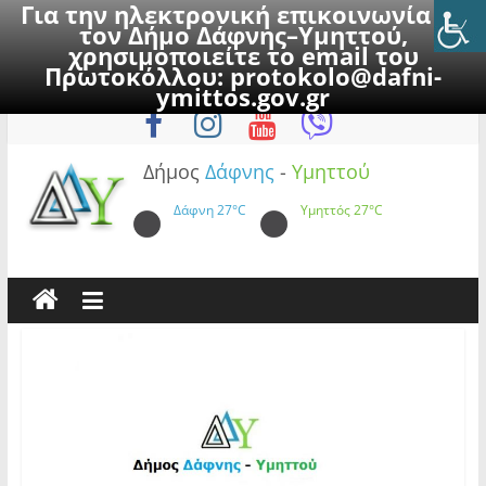
Για την ηλεκτρονική επικοινωνία με
τον Δήμο Δάφνης–Υμηττού,
χρησιμοποιείτε το email του
Πρωτοκόλλου:
protokolo@dafni-
Skip
Παρασκευή, 7 Αυγούστου 2026
ymittos.gov.gr
to
content
Δήμος
Δάφνης
-
Υμηττού
Δάφνη
27°C
Υμηττός
27°C