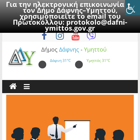
Για την ηλεκτρονική επικοινωνία με
τον Δήμο Δάφνης–Υμηττού,
χρησιμοποιείτε το email του
Πρωτοκόλλου:
protokolo@dafni-
Skip
Σάββατο, 8 Αυγούστου 2026
ymittos.gov.gr
to
content
Δήμος
Δάφνης
-
Υμηττού
Δάφνη
31°C
Υμηττός
31°C