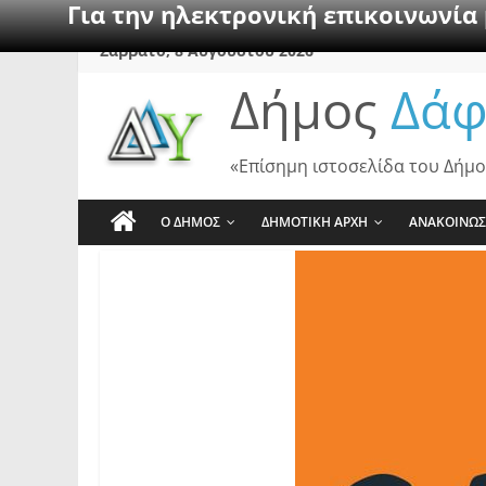
Για την ηλεκτρονική επικοινωνία
Skip
Σάββατο, 8 Αυγούστου 2026
to
Δήμος
Δάφ
content
«Επίσημη ιστοσελίδα του Δήμο
Ο ΔΗΜΟΣ
ΔΗΜΟΤΙΚΗ ΑΡΧΗ
ΑΝΑΚΟΙΝΩΣ