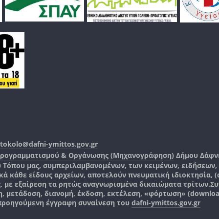
tokolo@dafni-ymittos.gov.gr
Προγραμματισμού & Οργάνωσης (Μηχανογράφηση)
Δήμου Δάφν
ύ Τόπου μας, συμπεριλαμβανομένων, των κειμένων, ειδήσεων
 κάθε είδους αρχείων, αποτελούν πνευματική ιδιοκτησία, (co
ς, με εξαίρεση τα ρητώς αναγνωρισμένα δικαιώματα τρίτων.
Συ
, μετάδοση, διανομή, έκδοση, εκτέλεση, «φόρτωση» (downlo
 προηγούμενη έγγραφη συναίνεση του
dafni-ymittos.gov.gr