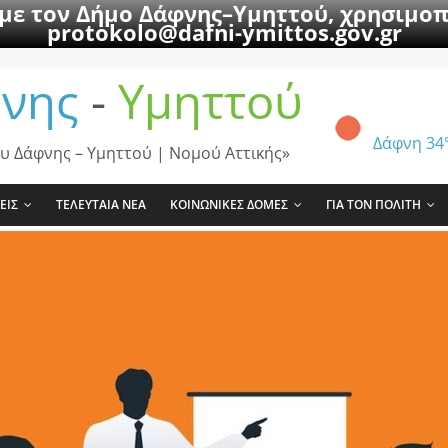
 με τον Δήμο Δάφνης–Υμηττού, χρησιμοπ
protokolo@dafni-ymittos.gov.gr
νης
-
Υμηττού
Δάφνη
34
υ Δάφνης – Υμηττού | Νομού Αττικής»
ΕΙΣ
ΤΕΛΕΥΤΑΙΑ ΝΕΑ
ΚΟΙΝΩΝΙΚΕΣ ΔΟΜΕΣ
ΓΙΑ ΤΟΝ ΠΟΛΙΤΗ