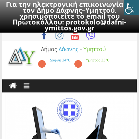
Για την ηλεκτρονική επικοινωνία με
τον Δήμο Δάφνης–Υμηττού,
χρησιμοποιείτε το email του
Πρωτοκόλλου:
protokolo@dafni-
Skip
Κυριακή, 9 Αυγούστου 2026
ymittos.gov.gr
to
content
Δήμος
Δάφνης
-
Υμηττού
Δάφνη
34°C
Υμηττός
33°C