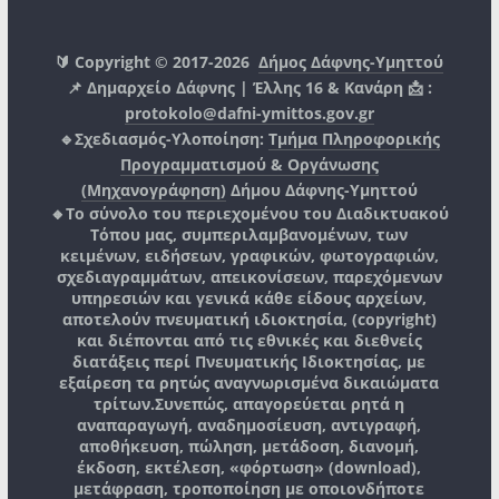
🔰 Copyright © 2017-2026
Δήμος Δάφνης-Υμηττού
📌 Δημαρχείο Δάφνης | Έλλης 16 & Κανάρη 📩 :
protokolo@dafni-ymittos.gov.gr
🔹Σχεδιασμός-Υλοποίηση:
Τμήμα Πληροφορικής
Προγραμματισμού & Οργάνωσης
(Μηχανογράφηση)
Δήμου Δάφνης-Υμηττού
🔸Το σύνολο του περιεχομένου του Διαδικτυακού
Τόπου μας, συμπεριλαμβανομένων, των
κειμένων, ειδήσεων, γραφικών, φωτογραφιών,
σχεδιαγραμμάτων, απεικονίσεων, παρεχόμενων
υπηρεσιών και γενικά κάθε είδους αρχείων,
αποτελούν πνευματική ιδιοκτησία, (copyright)
και διέπονται από τις εθνικές και διεθνείς
διατάξεις περί Πνευματικής Ιδιοκτησίας, με
εξαίρεση τα ρητώς αναγνωρισμένα δικαιώματα
τρίτων.
Συνεπώς, απαγορεύεται ρητά η
αναπαραγωγή, αναδημοσίευση, αντιγραφή,
αποθήκευση, πώληση, μετάδοση, διανομή,
έκδοση, εκτέλεση, «φόρτωση» (download),
μετάφραση, τροποποίηση με οποιονδήποτε