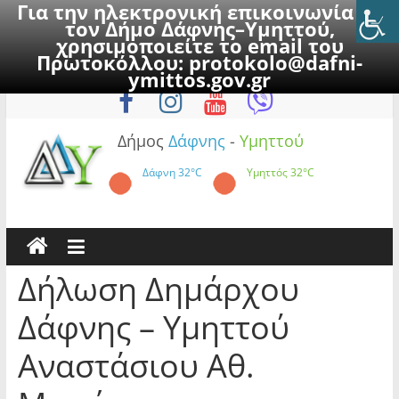
Για την ηλεκτρονική επικοινωνία με
τον Δήμο Δάφνης–Υμηττού,
χρησιμοποιείτε το email του
Πρωτοκόλλου:
protokolo@dafni-
Skip
Δευτέρα, 10 Αυγούστου 2026
ymittos.gov.gr
to
content
Δήμος
Δάφνης
-
Υμηττού
Δάφνη
32°C
Υμηττός
32°C
Δήλωση Δημάρχου
Δάφνης – Υμηττού
Αναστάσιου Αθ.