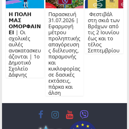
𝝜 𝝥𝝤𝝠𝝜
Παρασκευή
Φεστιβάλ
𝝡𝝖𝝨
31.07.2026 |
στη σκιά των
𝝤𝝡𝝤𝝦𝝫𝝖𝝞𝝢
Εφαρμογή
Βράχων από
𝝚𝝞 | Οι
μέτρου
τις 2 Ιουνίου
σχολικές
προληπτικής
έως και το
αυλές
απαγόρευση
τέλος
ανακατασκευ
ς διέλευσης,
Σεπτεμβρίου
άζονται | 1ο
παραμονής
Δημοτικό
και
Σχολείο
κυκλοφορίας
Δάφνης
σε δασικές
εκτάσεις,
πάρκα και
άλση