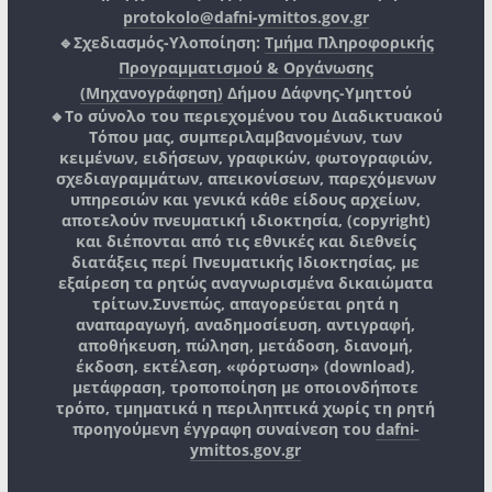
protokolo@dafni-ymittos.gov.gr
🔹Σχεδιασμός-Υλοποίηση:
Τμήμα Πληροφορικής
Προγραμματισμού & Οργάνωσης
(Μηχανογράφηση)
Δήμου Δάφνης-Υμηττού
🔸Το σύνολο του περιεχομένου του Διαδικτυακού
Τόπου μας, συμπεριλαμβανομένων, των
κειμένων, ειδήσεων, γραφικών, φωτογραφιών,
σχεδιαγραμμάτων, απεικονίσεων, παρεχόμενων
υπηρεσιών και γενικά κάθε είδους αρχείων,
αποτελούν πνευματική ιδιοκτησία, (copyright)
και διέπονται από τις εθνικές και διεθνείς
διατάξεις περί Πνευματικής Ιδιοκτησίας, με
εξαίρεση τα ρητώς αναγνωρισμένα δικαιώματα
τρίτων.
Συνεπώς, απαγορεύεται ρητά η
αναπαραγωγή, αναδημοσίευση, αντιγραφή,
αποθήκευση, πώληση, μετάδοση, διανομή,
έκδοση, εκτέλεση, «φόρτωση» (download),
μετάφραση, τροποποίηση με οποιονδήποτε
τρόπο, τμηματικά η περιληπτικά χωρίς τη ρητή
προηγούμενη έγγραφη συναίνεση του
dafni-
ymittos.gov.gr