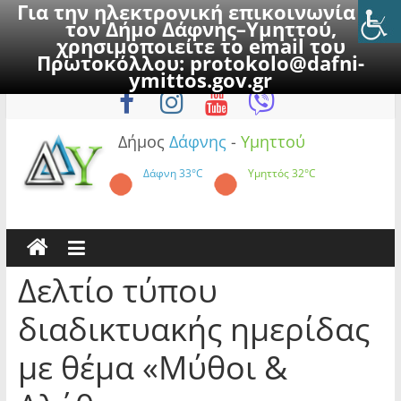
Για την ηλεκτρονική επικοινωνία με
τον Δήμο Δάφνης–Υμηττού,
χρησιμοποιείτε το email του
Πρωτοκόλλου:
protokolo@dafni-
Skip
Παρασκευή, 7 Αυγούστου 2026
ymittos.gov.gr
to
content
Δήμος
Δάφνης
-
Υμηττού
Δάφνη
33°C
Υμηττός
32°C
Δελτίο τύπου
διαδικτυακής ημερίδας
με θέμα «Μύθοι &