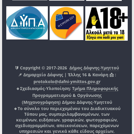
🔰 Copyright © 2017-2026
Δήμος Δάφνης-Υμηττού
📌 Δημαρχείο Δάφνης | Έλλης 16 & Κανάρη 📩 :
protokolo@dafni-ymittos.gov.gr
🔹Σχεδιασμός-Υλοποίηση:
Τμήμα Πληροφορικής
Προγραμματισμού & Οργάνωσης
(Μηχανογράφηση)
Δήμου Δάφνης-Υμηττού
🔸Το σύνολο του περιεχομένου του Διαδικτυακού
Τόπου μας, συμπεριλαμβανομένων, των
κειμένων, ειδήσεων, γραφικών, φωτογραφιών,
σχεδιαγραμμάτων, απεικονίσεων, παρεχόμενων
υπηρεσιών και γενικά κάθε είδους αρχείων,