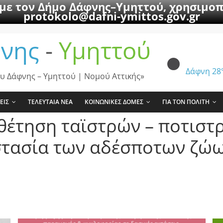
 με τον Δήμο Δάφνης–Υμηττού, χρησιμοπ
protokolo@dafni-ymittos.gov.gr
νης
-
Υμηττού
Δάφνη
28
υ Δάφνης – Υμηττού | Νομού Αττικής»
ΕΙΣ
ΤΕΛΕΥΤΑΙΑ ΝΕΑ
ΚΟΙΝΩΝΙΚΕΣ ΔΟΜΕΣ
ΓΙΑ ΤΟΝ ΠΟΛΙΤΗ
θέτηση ταϊστρών – ποτιστ
στασία των αδέσποτων ζώω