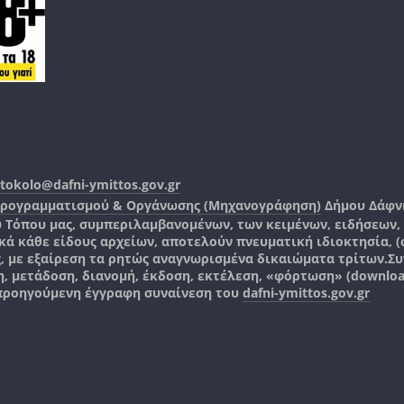
tokolo@dafni-ymittos.gov.gr
Προγραμματισμού & Οργάνωσης (Μηχανογράφηση)
Δήμου Δάφν
ύ Τόπου μας, συμπεριλαμβανομένων, των κειμένων, ειδήσεων
 κάθε είδους αρχείων, αποτελούν πνευματική ιδιοκτησία, (co
ς, με εξαίρεση τα ρητώς αναγνωρισμένα δικαιώματα τρίτων.
Συ
, μετάδοση, διανομή, έκδοση, εκτέλεση, «φόρτωση» (downlo
 προηγούμενη έγγραφη συναίνεση του
dafni-ymittos.gov.gr