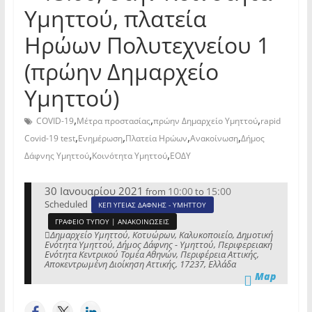
Υμηττού, πλατεία
Ηρώων Πολυτεχνείου 1
(πρώην Δημαρχείο
Υμηττού)
,
,
,
COVID-19
Μέτρα προστασίας
πρώην Δημαρχείο Υμηττού
rapid
,
,
,
,
Covid-19 test
Ενημέρωση
Πλατεία Ηρώων
Ανακοίνωση
Δήμος
,
,
Δάφνης Υμηττού
Κοινότητα Υμηττού
ΕΟΔΥ
30 Ιανουαρίου 2021
10:00
15:00
from
to
Scheduled
ΚΕΠ ΥΓΕΙΑΣ ΔΑΦΝΗΣ - ΥΜΗΤΤΟΥ
ΓΡΑΦΕΙΟ ΤΥΠΟΥ | ΑΝΑΚΟΙΝΩΣΕΙΣ
Δημαρχείο Υμηττού, Κοτυώρων, Καλυκοποιείο, Δημοτική
Ενότητα Υμηττού, Δήμος Δάφνης - Υμηττού, Περιφερειακή
Ενότητα Κεντρικού Τομέα Αθηνών, Περιφέρεια Αττικής,
Αποκεντρωμένη Διοίκηση Αττικής, 17237, Ελλάδα
Map