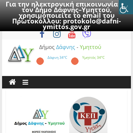
Για την ηλεκτρονική επικοινωνία με
τον Δήμο Δάφνης–Υμηττού,
χρησιμοποιείτε το email του
Πρωτοκόλλου:
protokolo@dafni-
Skip
Παρασκευή, 7 Αυγούστου 2026
ymittos.gov.gr
to
content
Δήμος
Δάφνης
-
Υμηττού
Δάφνη
34°C
Υμηττός
34°C