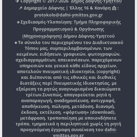
🔰 Copyright © 2017-2026
Δήμος Δάφνης-Υμηττού
📌 Δημαρχείο Δάφνης | Έλλης 16 & Κανάρη 📩 :
protokolo@dafni-ymittos.gov.gr
🔹Σχεδιασμός-Υλοποίηση:
Τμήμα Πληροφορικής
Προγραμματισμού & Οργάνωσης
(Μηχανογράφηση)
Δήμου Δάφνης-Υμηττού
🔸Το σύνολο του περιεχομένου του Διαδικτυακού
Τόπου μας, συμπεριλαμβανομένων, των
κειμένων, ειδήσεων, γραφικών, φωτογραφιών,
σχεδιαγραμμάτων, απεικονίσεων, παρεχόμενων
υπηρεσιών και γενικά κάθε είδους αρχείων,
αποτελούν πνευματική ιδιοκτησία, (copyright)
και διέπονται από τις εθνικές και διεθνείς
διατάξεις περί Πνευματικής Ιδιοκτησίας, με
εξαίρεση τα ρητώς αναγνωρισμένα δικαιώματα
τρίτων.
Συνεπώς, απαγορεύεται ρητά η
αναπαραγωγή, αναδημοσίευση, αντιγραφή,
αποθήκευση, πώληση, μετάδοση, διανομή,
έκδοση, εκτέλεση, «φόρτωση» (download),
μετάφραση, τροποποίηση με οποιονδήποτε
τρόπο, τμηματικά η περιληπτικά χωρίς τη ρητή
προηγούμενη έγγραφη συναίνεση του
dafni-
ymittos.gov.gr