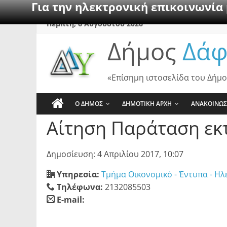
Για την ηλεκτρονική επικοινωνία
Skip
Πέμπτη, 6 Αυγούστου 2026
to
Δήμος
Δάφ
content
«Επίσημη ιστοσελίδα του Δήμο
Ο ΔΗΜΟΣ
ΔΗΜΟΤΙΚΗ ΑΡΧΗ
ΑΝΑΚΟΙΝΩΣ
Αίτηση Παράταση εκ
Δημοσίευση: 4 Απριλίου 2017, 10:07
Υπηρεσία:
Τμήμα Οικονομικό - Έντυπα - Ηλ
Τηλέφωνα:
2132085503
E-mail:
blank