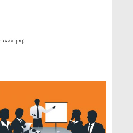
σιοδότηση).