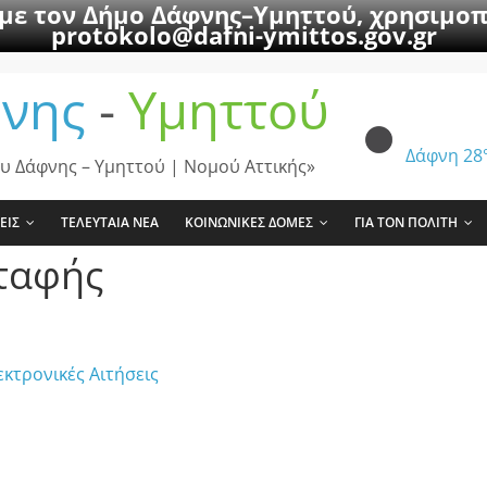
 με τον Δήμο Δάφνης–Υμηττού, χρησιμοπ
protokolo@dafni-ymittos.gov.gr
νης
-
Υμηττού
Δάφνη
28
υ Δάφνης – Υμηττού | Νομού Αττικής»
ΕΙΣ
ΤΕΛΕΥΤΑΙΑ ΝΕΑ
ΚΟΙΝΩΝΙΚΕΣ ΔΟΜΕΣ
ΓΙΑ ΤΟΝ ΠΟΛΙΤΗ
ταφής
εκτρονικές Αιτήσεις