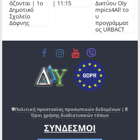
άζονται | 1ο
| 11:15
Δικτύου Oly
Δημοτικό
mpics4All το
Σχολείο
υ
Δάφνης
προγράμματ
ος URBACT
🛡️
Πολιτική προστασίας προσωπικών δεδομένων
|📄
Όροι χρήσης διαδικτυακών τόπων
ΣΥΝΔΕΣΜΟΙ