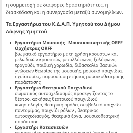
η συμμετοχή σε διάφορες δραστηριότητες, η
διασκέδαση και η συνεργασία μεταξύ συνομηλίκων.
Τα Εργαστήρια του Κ.Δ.Α.Π.
Υμηττού του Δήμου
Δάφνης-Υμηττού
Εργαστήρια Μουσικής –Μουσικοκινητικής ORFF-
Ορχήστρας ORFF
βιωματικό εργαστήριο με τη χρήση κρουστών και
μελωδικών κρουστών, μεταλλόφωνα, ξυλόφωνα,
τραγούδι, παιδική χορωδία, διδασκαλία βασικών
γνώσεων θεωρίας της μουσικής, μουσικά παιχνίδια,
ηχοϊστορίες, παρουσίαση ετήσιας μουσικοθεατρικής
παράστασης
Εργαστήριο Θεατρικού Παιχνιδιού
σωματικός αυτοσχεδιασμός προσεγγίζοντας το
θέατρο, ασκήσεις θεατρικού παιχνιδιού,
κινησιολογία, θεατρική ομάδα, συμβολικό παιχνίδι
παντομίμας, παιχνίδι ρόλων , θεατρικός
αυτοσχεδιασμός, θεατρικά έργα, μουσικοθεατρική
παράσταση
Εργαστήρι Κατασκευών
χειροτεχνίες, κατασκευές με ανακυκλώσιμα υλικά,