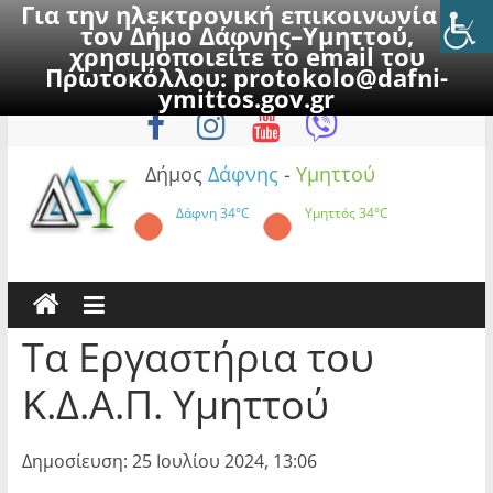
Για την ηλεκτρονική επικοινωνία με
τον Δήμο Δάφνης–Υμηττού,
χρησιμοποιείτε το email του
Πρωτοκόλλου:
protokolo@dafni-
Skip
Παρασκευή, 7 Αυγούστου 2026
ymittos.gov.gr
to
content
Δήμος
Δάφνης
-
Υμηττού
Δάφνη
34°C
Υμηττός
34°C
Τα Εργαστήρια του
Κ.Δ.Α.Π. Υμηττού
Δημοσίευση: 25 Ιουλίου 2024, 13:06