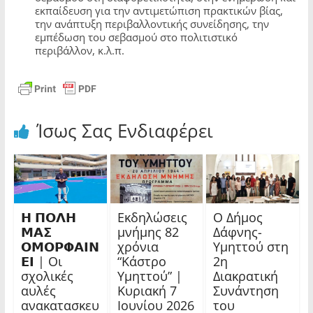
εκπαίδευση για την αντιμετώπιση πρακτικών βίας,
την ανάπτυξη περιβαλλοντικής συνείδησης, την
εμπέδωση του σεβασμού στο πολιτιστικό
περιβάλλον, κ.λ.π.
Ίσως Σας Ενδιαφέρει
𝝜 𝝥𝝤𝝠𝝜
Εκδηλώσεις
Ο Δήμος
𝝡𝝖𝝨
μνήμης 82
Δάφνης-
𝝤𝝡𝝤𝝦𝝫𝝖𝝞𝝢
χρόνια
Υμηττού στη
𝝚𝝞 | Οι
“Κάστρο
2η
σχολικές
Υμηττού” |
Διακρατική
αυλές
Κυριακή 7
Συνάντηση
ανακατασκευ
Ιουνίου 2026
του