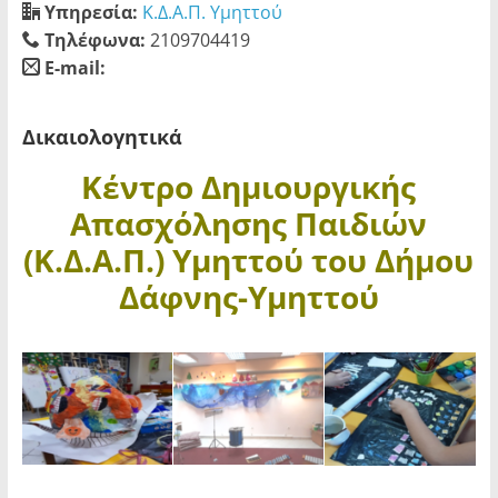
Υπηρεσία:
Κ.Δ.Α.Π. Υμηττού
Τηλέφωνα:
2109704419
E-mail:
blank
Δικαιολογητικά
Κέντρο Δημιουργικής
Απασχόλησης Παιδιών
(Κ.Δ.Α.Π.) Υμηττού του Δήμου
Δάφνης-Υμηττού