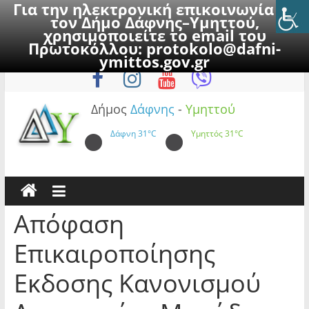
Για την ηλεκτρονική επικοινωνία με
τον Δήμο Δάφνης–Υμηττού,
χρησιμοποιείτε το email του
Πρωτοκόλλου:
protokolo@dafni-
Skip
Σάββατο, 8 Αυγούστου 2026
ymittos.gov.gr
to
content
Δήμος
Δάφνης
-
Υμηττού
Δάφνη
31°C
Υμηττός
31°C
Απόφαση
Επικαιροποίησης
Εκδοσης Κανονισμού