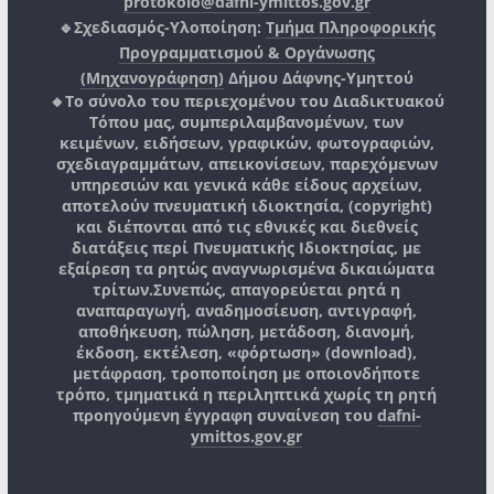
protokolo@dafni-ymittos.gov.gr
🔹Σχεδιασμός-Υλοποίηση:
Τμήμα Πληροφορικής
Προγραμματισμού & Οργάνωσης
(Μηχανογράφηση)
Δήμου Δάφνης-Υμηττού
🔸Το σύνολο του περιεχομένου του Διαδικτυακού
Τόπου μας, συμπεριλαμβανομένων, των
κειμένων, ειδήσεων, γραφικών, φωτογραφιών,
σχεδιαγραμμάτων, απεικονίσεων, παρεχόμενων
υπηρεσιών και γενικά κάθε είδους αρχείων,
αποτελούν πνευματική ιδιοκτησία, (copyright)
και διέπονται από τις εθνικές και διεθνείς
διατάξεις περί Πνευματικής Ιδιοκτησίας, με
εξαίρεση τα ρητώς αναγνωρισμένα δικαιώματα
τρίτων.
Συνεπώς, απαγορεύεται ρητά η
αναπαραγωγή, αναδημοσίευση, αντιγραφή,
αποθήκευση, πώληση, μετάδοση, διανομή,
έκδοση, εκτέλεση, «φόρτωση» (download),
μετάφραση, τροποποίηση με οποιονδήποτε
τρόπο, τμηματικά η περιληπτικά χωρίς τη ρητή
προηγούμενη έγγραφη συναίνεση του
dafni-
ymittos.gov.gr