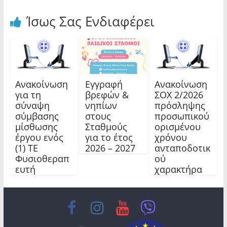
Ίσως Σας Ενδιαφέρει
Ανακοίνωση
Εγγραφή
Ανακοίνωση
για τη
βρεφών &
ΣΟΧ 2/2026
σύναψη
νηπίων
πρόσληψης
σύμβασης
στους
προσωπικού
μίσθωσης
Σταθμούς
ορισμένου
έργου ενός
για το έτος
χρόνου
(1) ΤΕ
2026 – 2027
ανταποδοτικ
Φυσιοθεραπ
ού
ευτή
χαρακτήρα