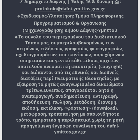
📌 Δημαρχείο Δάφνης | Έλλης 16 & Κανάρη 📩 :
protokolo@dafni-ymittos.gov.gr
🔹Σχεδιασμός-Υλοποίηση:
Τμήμα Πληροφορικής
Προγραμματισμού & Οργάνωσης
(Μηχανογράφηση)
Δήμου Δάφνης-Υμηττού
🔸Το σύνολο του περιεχομένου του Διαδικτυακού
Τόπου μας, συμπεριλαμβανομένων, των
κειμένων, ειδήσεων, γραφικών, φωτογραφιών,
σχεδιαγραμμάτων, απεικονίσεων, παρεχόμενων
υπηρεσιών και γενικά κάθε είδους αρχείων,
αποτελούν πνευματική ιδιοκτησία, (copyright)
και διέπονται από τις εθνικές και διεθνείς
διατάξεις περί Πνευματικής Ιδιοκτησίας, με
εξαίρεση τα ρητώς αναγνωρισμένα δικαιώματα
τρίτων.
Συνεπώς, απαγορεύεται ρητά η
αναπαραγωγή, αναδημοσίευση, αντιγραφή,
αποθήκευση, πώληση, μετάδοση, διανομή,
έκδοση, εκτέλεση, «φόρτωση» (download),
μετάφραση, τροποποίηση με οποιονδήποτε
τρόπο, τμηματικά η περιληπτικά χωρίς τη ρητή
προηγούμενη έγγραφη συναίνεση του
dafni-
ymittos.gov.gr