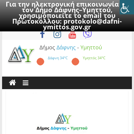
Για την ηλεκτρονική επικοινωνία με
τον Δήμο Δάφνης–Υμηττού,
χρησιμοποιείτε το email του
Πρωτοκόλλου:
protokolo@dafni-
Skip
Παρασκευή, 7 Αυγούστου 2026
ymittos.gov.gr
to
content
Δήμος
Δάφνης
-
Υμηττού
Δάφνη
34°C
Υμηττός
34°C