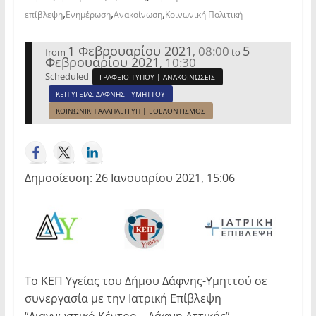
,
,
,
επίβλεψη
Ενημέρωση
Ανακοίνωση
Κοινωνική Πολιτική
1 Φεβρουαρίου 2021
5
08:00
,
from
to
Φεβρουαρίου 2021
10:30
,
Scheduled
ΓΡΑΦΕΙΟ ΤΥΠΟΥ | ΑΝΑΚΟΙΝΩΣΕΙΣ
ΚΕΠ ΥΓΕΙΑΣ ΔΑΦΝΗΣ - ΥΜΗΤΤΟΥ
ΚΟΙΝΩΝΙΚΗ ΑΛΛΗΛΕΓΓΥΗ | ΕΘΕΛΟΝΤΙΣΜΟΣ
Δημοσίευση: 26 Ιανουαρίου 2021, 15:06
Το ΚΕΠ Υγείας του Δήμου Δάφνης-Υμηττού σε
συνεργασία με την Ιατρική Επίβλεψη