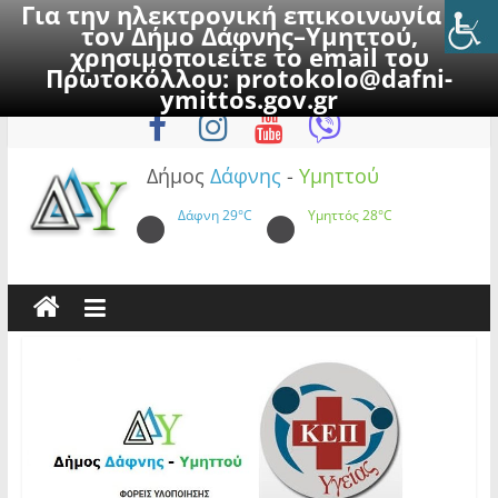
Για την ηλεκτρονική επικοινωνία με
τον Δήμο Δάφνης–Υμηττού,
χρησιμοποιείτε το email του
Πρωτοκόλλου:
protokolo@dafni-
Skip
Παρασκευή, 7 Αυγούστου 2026
ymittos.gov.gr
to
content
Δήμος
Δάφνης
-
Υμηττού
Δάφνη
29°C
Υμηττός
28°C