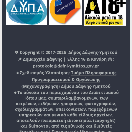
🔰 Copyright © 2017-2026
Δήμος Δάφνης-Υμηττού
📌 Δημαρχείο Δάφνης | Έλλης 16 & Κανάρη 📩 :
protokolo@dafni-ymittos.gov.gr
🔹Σχεδιασμός-Υλοποίηση:
Τμήμα Πληροφορικής
Προγραμματισμού & Οργάνωσης
(Μηχανογράφηση)
Δήμου Δάφνης-Υμηττού
🔸Το σύνολο του περιεχομένου του Διαδικτυακού
Τόπου μας, συμπεριλαμβανομένων, των
κειμένων, ειδήσεων, γραφικών, φωτογραφιών,
σχεδιαγραμμάτων, απεικονίσεων, παρεχόμενων
υπηρεσιών και γενικά κάθε είδους αρχείων,
αποτελούν πνευματική ιδιοκτησία, (copyright)
και διέπονται από τις εθνικές και διεθνείς
διατάξεις περί Πνευματικής Ιδιοκτησίας, με