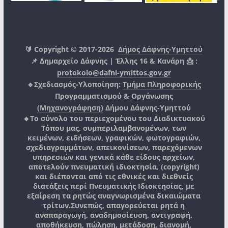
🔰 Copyright © 2017-2026
Δήμος Δάφνης-Υμηττού
📌 Δημαρχείο Δάφνης | Έλλης 16 & Κανάρη 📩 :
protokolo@dafni-ymittos.gov.gr
🔹Σχεδιασμός-Υλοποίηση:
Τμήμα Πληροφορικής
Προγραμματισμού & Οργάνωσης
(Μηχανογράφηση)
Δήμου Δάφνης-Υμηττού
🔸Το σύνολο του περιεχομένου του Διαδικτυακού
Τόπου μας, συμπεριλαμβανομένων, των
κειμένων, ειδήσεων, γραφικών, φωτογραφιών,
σχεδιαγραμμάτων, απεικονίσεων, παρεχόμενων
υπηρεσιών και γενικά κάθε είδους αρχείων,
αποτελούν πνευματική ιδιοκτησία, (copyright)
και διέπονται από τις εθνικές και διεθνείς
διατάξεις περί Πνευματικής Ιδιοκτησίας, με
εξαίρεση τα ρητώς αναγνωρισμένα δικαιώματα
τρίτων.
Συνεπώς, απαγορεύεται ρητά η
αναπαραγωγή, αναδημοσίευση, αντιγραφή,
αποθήκευση, πώληση, μετάδοση, διανομή,