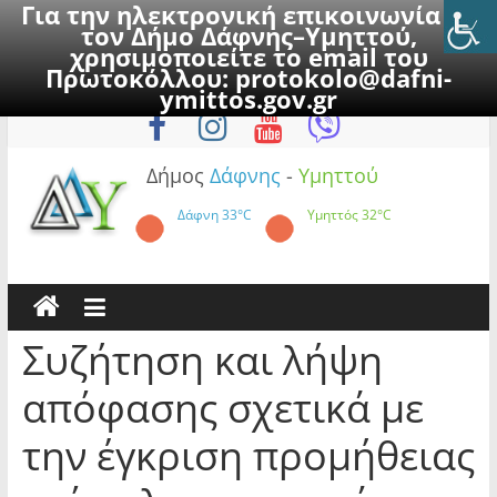
Για την ηλεκτρονική επικοινωνία με
τον Δήμο Δάφνης–Υμηττού,
χρησιμοποιείτε το email του
Πρωτοκόλλου:
protokolo@dafni-
Skip
Κυριακή, 9 Αυγούστου 2026
ymittos.gov.gr
to
content
Δήμος
Δάφνης
-
Υμηττού
Δάφνη
33°C
Υμηττός
32°C
Συζήτηση και λήψη
απόφασης σχετικά με
την έγκριση προμήθειας