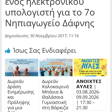
ενός ηλεκτρονικού
υπολογιστή για το 7ο
Νηπιαγωγείο Δάφνης
Δημοσίευση: 30 Νοεμβρίου 2017, 11:16
Ίσως Σας Ενδιαφέρει
Δωρεάν
Δωρεάν
𝝖𝝢𝝤𝝞𝝬𝝩𝝚𝝨
Δράση
Καλοκαιρινά
𝝖𝝪𝝠𝝚𝝨 |
Ενημέρωσης
Μπάνια &
03.08.2026-
και
Θαλάσσια
09.09.2026
Πρόληψης
Γυμναστική
| 17:30 –
για μια
στη Βάρκιζα
21:30