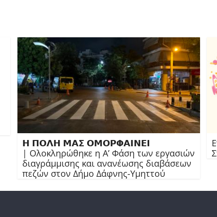
𝝜 𝝥𝝤𝝠𝝜 𝝡𝝖𝝨 𝝤𝝡𝝤𝝦𝝫𝝖𝝞𝝢𝝚𝝞
Ε
| Ολοκληρώθηκε η Α’ Φάση των εργασιών
Σ
διαγράμμισης και ανανέωσης διαβάσεων
πεζών στον Δήμο Δάφνης-Υμηττού