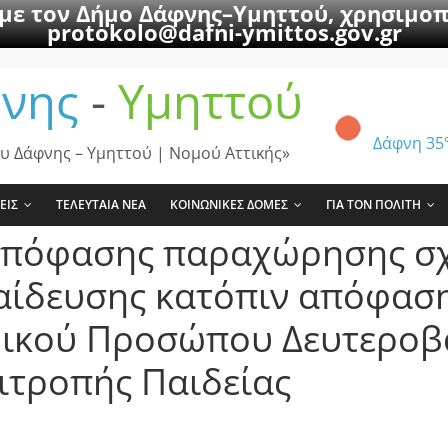
 με τον Δήμο Δάφνης–Υμηττού, χρησιμοπ
protokolo@dafni-ymittos.gov.gr
νης
-
Υμηττού
Δάφνη
35
υ Δάφνης – Υμηττού | Νομού Αττικής»
ΕΙΣ
ΤΕΛΕΥΤΑΙΑ ΝΕΑ
ΚΟΙΝΩΝΙΚΕΣ ΔΟΜΕΣ
ΓΙΑ ΤΟΝ ΠΟΛΙΤΗ
 απόφασης παραχώρησης σ
αίδευσης κατόπιν απόφαση
ικού Προσώπου Δευτεροβ
πιτροπής Παιδείας