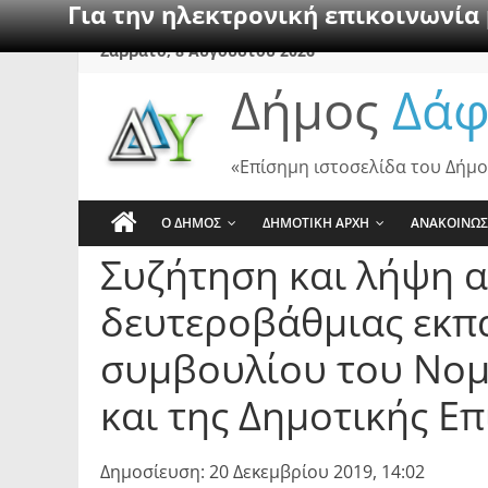
Για την ηλεκτρονική επικοινωνία
Skip
Σάββατο, 8 Αυγούστου 2026
to
Δήμος
Δάφ
content
«Επίσημη ιστοσελίδα του Δήμο
Ο ΔΗΜΟΣ
ΔΗΜΟΤΙΚΗ ΑΡΧΗ
ΑΝΑΚΟΙΝΩΣ
Συζήτηση και λήψη
δευτεροβάθμιας εκπ
συμβουλίου του Νομ
και της Δημοτικής Ε
Δημοσίευση: 20 Δεκεμβρίου 2019, 14:02