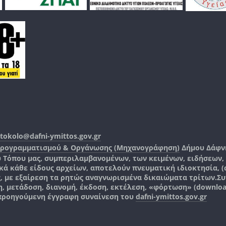
tokolo@dafni-ymittos.gov.gr
Προγραμματισμού & Οργάνωσης (Μηχανογράφηση)
Δήμου Δάφν
ύ Τόπου μας, συμπεριλαμβανομένων, των κειμένων, ειδήσεων
 κάθε είδους αρχείων, αποτελούν πνευματική ιδιοκτησία, (co
ς, με εξαίρεση τα ρητώς αναγνωρισμένα δικαιώματα τρίτων.
Συ
, μετάδοση, διανομή, έκδοση, εκτέλεση, «φόρτωση» (downlo
 προηγούμενη έγγραφη συναίνεση του
dafni-ymittos.gov.gr