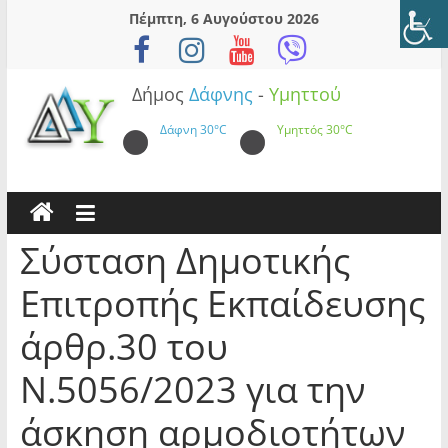
Skip
Πέμπτη, 6 Αυγούστου 2026
to
content
Δήμος
Δάφνης
-
Υμηττού
Δάφνη
30°C
Υμηττός
30°C
Σύσταση Δημοτικής
Επιτροπής Εκπαίδευσης
άρθρ.30 του
Ν.5056/2023 για την
άσκηση αρμοδιοτήτων