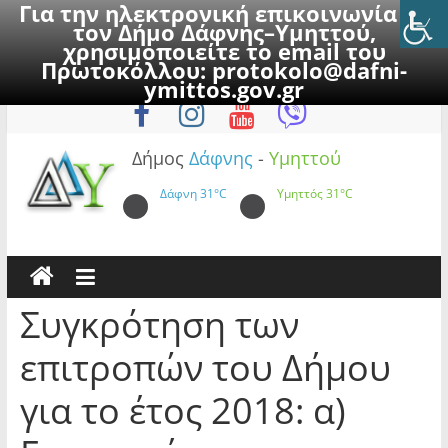
Για την ηλεκτρονική επικοινωνία με
τον Δήμο Δάφνης–Υμηττού,
χρησιμοποιείτε το email του
Πρωτοκόλλου:
protokolo@dafni-
Skip
Σάββατο, 8 Αυγούστου 2026
ymittos.gov.gr
to
content
Δήμος
Δάφνης
-
Υμηττού
Δάφνη
31°C
Υμηττός
31°C
Συγκρότηση των
επιτροπών του Δήμου
για το έτος 2018: α)