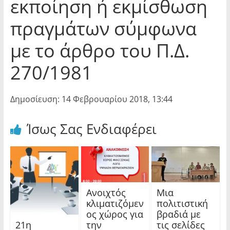
εκποίηση ή εκμίσθωση
πραγμάτων σύμφωνα
με το άρθρο του Π.Δ.
270/1981
Δημοσίευση: 14 Φεβρουαρίου 2018, 13:44
Ίσως Σας Ενδιαφέρει
Ανοιχτός
Μια
κλιματιζόμεν
πολιτιστική
ος χώρος για
βραδιά με
21η
την
τις σελίδες