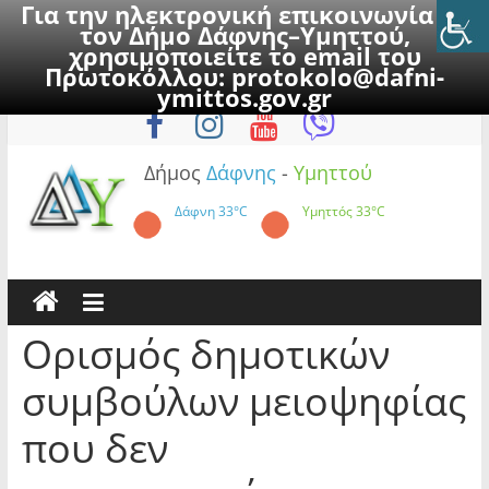
Για την ηλεκτρονική επικοινωνία με
τον Δήμο Δάφνης–Υμηττού,
χρησιμοποιείτε το email του
Πρωτοκόλλου:
protokolo@dafni-
Skip
Σάββατο, 8 Αυγούστου 2026
ymittos.gov.gr
to
content
Δήμος
Δάφνης
-
Υμηττού
Δάφνη
33°C
Υμηττός
33°C
Ορισμός δημοτικών
συμβούλων μειοψηφίας
που δεν