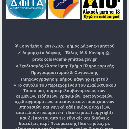
🔰 Copyright © 2017-2026
Δήμος Δάφνης-Υμηττού
📌 Δημαρχείο Δάφνης | Έλλης 16 & Κανάρη 📩 :
protokolo@dafni-ymittos.gov.gr
🔹Σχεδιασμός-Υλοποίηση:
Τμήμα Πληροφορικής
Προγραμματισμού & Οργάνωσης
(Μηχανογράφηση)
Δήμου Δάφνης-Υμηττού
🔸Το σύνολο του περιεχομένου του Διαδικτυακού
Τόπου μας, συμπεριλαμβανομένων, των
κειμένων, ειδήσεων, γραφικών, φωτογραφιών,
σχεδιαγραμμάτων, απεικονίσεων, παρεχόμενων
υπηρεσιών και γενικά κάθε είδους αρχείων,
αποτελούν πνευματική ιδιοκτησία, (copyright)
και διέπονται από τις εθνικές και διεθνείς
διατάξεις περί Πνευματικής Ιδιοκτησίας, με
εξαίρεση τα ρητώς αναγνωρισμένα δικαιώματα