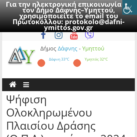
Για την ηλεκτρονική επικοινωνία με
τον Δήμο Δάφνης–Υμηττού,
χρησιμοποιείτε το email του
Πρωτοκόλλου:
protokolo@dafni-
Skip
Δευτέρα, 10 Αυγούστου 2026
ymittos.gov.gr
to
content
Δήμος
Δάφνης
-
Υμηττού
Δάφνη
33°C
Υμηττός
32°C
Ψήφιση
Ολοκληρωμένου
Πλαισίου Δράσης