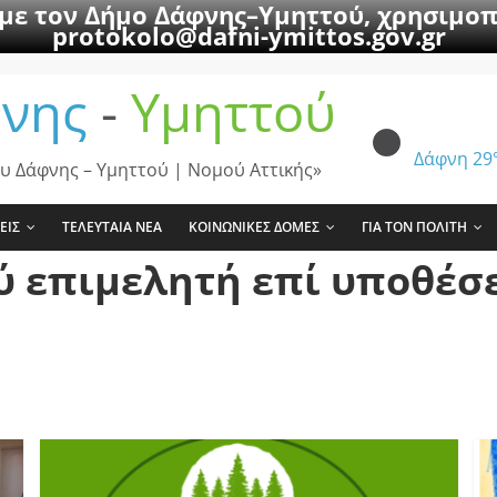
 με τον Δήμο Δάφνης–Υμηττού, χρησιμοπ
protokolo@dafni-ymittos.gov.gr
νης
-
Υμηττού
Δάφνη
29
υ Δάφνης – Υμηττού | Νομού Αττικής»
ΕΙΣ
ΤΕΛΕΥΤΑΙΑ ΝΕΑ
ΚΟΙΝΩΝΙΚΕΣ ΔΟΜΕΣ
ΓΙΑ ΤΟΝ ΠΟΛΙΤΗ
ύ επιμελητή επί υποθέ