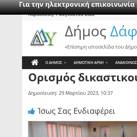
Για την ηλεκτρονική επικοινωνία
Skip
Παρασκευή, 7 Αυγούστου 2026
to
Δήμος
Δάφ
content
«Επίσημη ιστοσελίδα του Δήμο
Ο ΔΗΜΟΣ
ΔΗΜΟΤΙΚΗ ΑΡΧΗ
ΑΝΑΚΟΙΝΩΣ
Ορισμός δικαστικο
Δημοσίευση: 29 Μαρτίου 2023, 10:37
Ίσως Σας Ενδιαφέρει