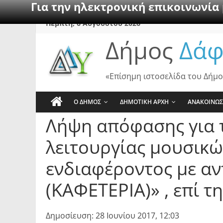
Για την ηλεκτρονική επικοινωνία
Skip
Πέμπτη, 6 Αυγούστου 2026
to
Δήμος
Δάφ
content
«Επίσημη ιστοσελίδα του Δήμο
Ο ΔΗΜΟΣ
ΔΗΜΟΤΙΚΗ ΑΡΧΗ
ΑΝΑΚΟΙΝΩΣ
Λήψη απόφασης για 
λειτουργίας μουσικ
ενδιαφέροντος με α
(ΚΑΦΕΤΕΡΙΑ)» , επί τ
Δημοσίευση: 28 Ιουνίου 2017, 12:03