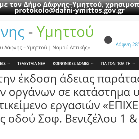
 με τον Δήμο Δάφνης–Υμηττού, χρησιμοπ
protokolo@dafni-ymittos.gov.gr
νης
-
Υμηττού
Δάφνη
28
υ Δάφνης – Υμηττού | Νομού Αττικής»
ΕΙΣ
ΤΕΛΕΥΤΑΙΑ ΝΕΑ
ΚΟΙΝΩΝΙΚΕΣ ΔΟΜΕΣ
ΓΙΑ ΤΟΝ ΠΟΛΙΤΗ
την έκδοση άδειας παράτ
ών οργάνων σε κατάστημα 
ντικείμενο εργασιών «ΕΠΙ
ης οδού Σοφ. Βενιζέλου 1 &