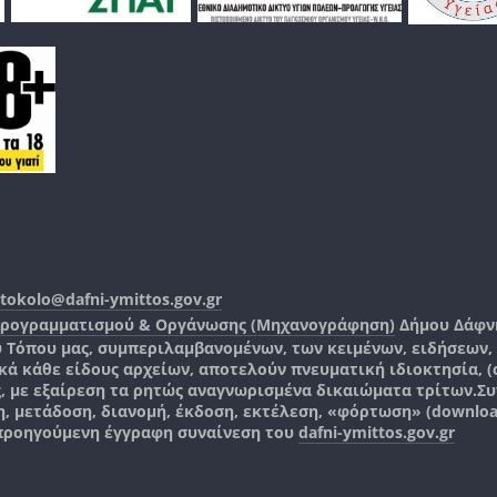
tokolo@dafni-ymittos.gov.gr
Προγραμματισμού & Οργάνωσης (Μηχανογράφηση)
Δήμου Δάφν
ύ Τόπου μας, συμπεριλαμβανομένων, των κειμένων, ειδήσεων
 κάθε είδους αρχείων, αποτελούν πνευματική ιδιοκτησία, (co
ς, με εξαίρεση τα ρητώς αναγνωρισμένα δικαιώματα τρίτων.
Συ
, μετάδοση, διανομή, έκδοση, εκτέλεση, «φόρτωση» (downlo
 προηγούμενη έγγραφη συναίνεση του
dafni-ymittos.gov.gr