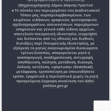
(Μηχανογράφηση)
Δήμου Δάφνης-Υμηττού
🔸Το σύνολο του περιεχομένου του Διαδικτυακού
Τόπου μας, συμπεριλαμβανομένων, των
κειμένων, ειδήσεων, γραφικών, φωτογραφιών,
σχεδιαγραμμάτων, απεικονίσεων, παρεχόμενων
υπηρεσιών και γενικά κάθε είδους αρχείων,
αποτελούν πνευματική ιδιοκτησία, (copyright)
και διέπονται από τις εθνικές και διεθνείς
διατάξεις περί Πνευματικής Ιδιοκτησίας, με
εξαίρεση τα ρητώς αναγνωρισμένα δικαιώματα
τρίτων.
Συνεπώς, απαγορεύεται ρητά η
αναπαραγωγή, αναδημοσίευση, αντιγραφή,
αποθήκευση, πώληση, μετάδοση, διανομή,
έκδοση, εκτέλεση, «φόρτωση» (download),
μετάφραση, τροποποίηση με οποιονδήποτε
τρόπο, τμηματικά η περιληπτικά χωρίς τη ρητή
προηγούμενη έγγραφη συναίνεση του
dafni-
ymittos.gov.gr