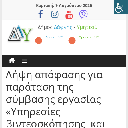
Skip
Κυριακή, 9 Αυγούστου 2026
to
content
Δήμος
Δάφνης
-
Υμηττού
Δάφνη
32°C
Υμηττός
31°C
Λήψη απόφασης για
παράταση της
σύμβασης εργασίας
«Υπηρεσίες
βιντεοσκόπησης και