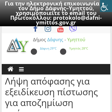
Για την ηλεκτρονική επικοινωνία με
τον Δήμο Δάφνης–Υμηττού,
χρησιμοποιείτε το email του
Πρωτοκόλλου:
protokolo@dafni-
Skip
Παρασκευή, 7 Αυγούστου 2026
ymittos.gov.gr
to
content
Δήμος
Δάφνης
-
Υμηττού
Δάφνη
29°C
Υμηττός
28°C
Λήψη απόφασης για
εξειδίκευση πίστωσης
για αποζημίωση