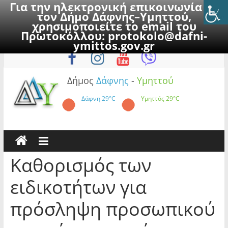
Για την ηλεκτρονική επικοινωνία με
τον Δήμο Δάφνης–Υμηττού,
χρησιμοποιείτε το email του
Πρωτοκόλλου:
protokolo@dafni-
Skip
Δευτέρα, 10 Αυγούστου 2026
ymittos.gov.gr
to
content
Δήμος
Δάφνης
-
Υμηττού
Δάφνη
29°C
Υμηττός
29°C
Καθορισμός των
ειδικοτήτων για
πρόσληψη προσωπικού