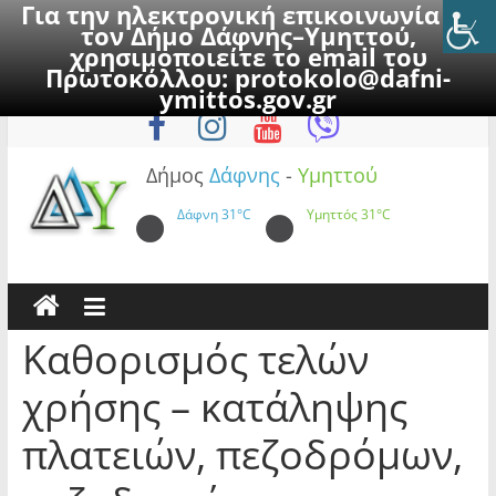
Για την ηλεκτρονική επικοινωνία με
τον Δήμο Δάφνης–Υμηττού,
χρησιμοποιείτε το email του
Πρωτοκόλλου:
protokolo@dafni-
Skip
Σάββατο, 8 Αυγούστου 2026
ymittos.gov.gr
to
content
Δήμος
Δάφνης
-
Υμηττού
Δάφνη
31°C
Υμηττός
31°C
Καθορισμός τελών
χρήσης – κατάληψης
πλατειών, πεζοδρόμων,