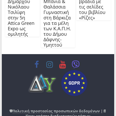
Δημάρχου
Μπάνια &
βραδιά με
Νικόλαου
Θαλάσσια
τις σελίδες
Τσιλίφη
Γυμναστική
του βιβλίου
στην 5η
στη Βάρκιζα
«Ρίζες»
Attica Green
για τα μέλη
Expo ως
των Κ.Α.Π.Η.
ομιλητής
του Δήμου
Δάφνης-
Υμηττού
🛡️
Πολιτική προστασίας προσωπικών δεδομένων
|📄
Όροι χρήσης διαδικτυακών τόπων