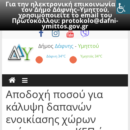
Για την ηλεκτρονική επικοινωνία με
τον Δήμο Δάφνης–Υμηττού,
χρησιμοποιείτε το email του
Πρωτοκόλλου:
protokolo@dafni-
Skip
Παρασκευή, 7 Αυγούστου 2026
ymittos.gov.gr
to
content
Δήμος
Δάφνης
-
Υμηττού
Δάφνη
34°C
Υμηττός
34°C
Αποδοχή ποσού για
κάλυψη δαπανών
ενοικίασης χώρων