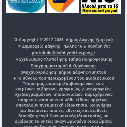
🔰 Copyright © 2017-2026
Δήμος Δάφνης-Υμηττού
📌 Δημαρχείο Δάφνης | Έλλης 16 & Κανάρη 📩 :
protokolo@dafni-ymittos.gov.gr
🔹Σχεδιασμός-Υλοποίηση:
Τμήμα Πληροφορικής
Προγραμματισμού & Οργάνωσης
(Μηχανογράφηση)
Δήμου Δάφνης-Υμηττού
🔸Το σύνολο του περιεχομένου του Διαδικτυακού
Τόπου μας, συμπεριλαμβανομένων, των
κειμένων, ειδήσεων, γραφικών, φωτογραφιών,
σχεδιαγραμμάτων, απεικονίσεων, παρεχόμενων
υπηρεσιών και γενικά κάθε είδους αρχείων,
αποτελούν πνευματική ιδιοκτησία, (copyright)
και διέπονται από τις εθνικές και διεθνείς
διατάξεις περί Πνευματικής Ιδιοκτησίας, με
εξαίρεση τα ρητώς αναγνωρισμένα δικαιώματα
τρίτων.
Συνεπώς, απαγορεύεται ρητά η